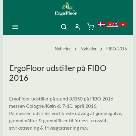
ovedindhold
Nyheder
Nyheder
FIBO 2016
ErgoFloor udstiller på FIBO
2016
ErgoFloor udstiller på stand 8/B50 på FIBO 2016
messen Cologne/Køln d. 7-10. april 2016.
På messen udstilles vort brede udvalg af gummigulve,
gummimåtter & gummifliser til fitness, crossfit,
styrketræning & frivægtstræning m.v.