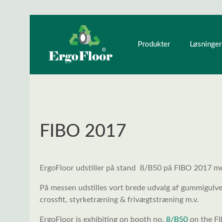
ndhold
Gå til hovednavigation
Produkter
Løsninger
FIBO 2017
ErgoFloor udstiller på stand 8/B50 på FIBO 2017 me
På messen udstilles vort brede udvalg af gummigulve,
crossfit, styrketræning & frivægtstræning m.v.
ErgoFloor is exhibiting on booth no.
8/B50
on the FI