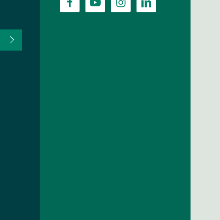
fter du,
HA, og
lder.
ævet.
r
og
vilkår og