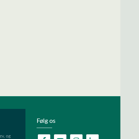
Følg os
ev, og