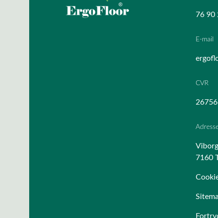
76 90 
E-mail
ergofl
CVR
26756
Adress
Viborg
7160 T
Cookie
Sitem
Fortry