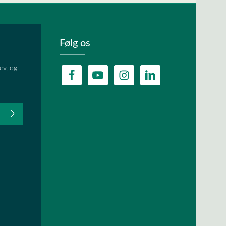
Følg os
ev, og
fter du,
HA, og
lder.
ævet.
r
og
vilkår og