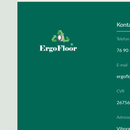
Kont
Telefon
76 90 
E-mail
ergofl
CVR
26756
Adress
Viborg