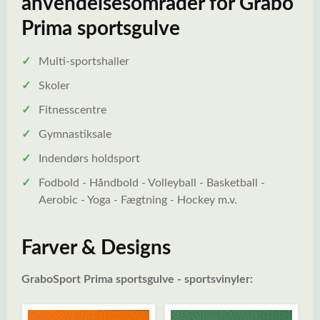
anvendelsesområder for Grabo
Prima sportsgulve
✓
Multi-sportshaller
✓
Skoler
✓
Fitnesscentre
✓
Gymnastiksale
✓
Indendørs holdsport
✓
Fodbold - Håndbold - Volleyball - Basketball -
Aerobic - Yoga - Fægtning - Hockey m.v.
Farver & Designs
GraboSport Prima sportsgulve - sportsvinyler: