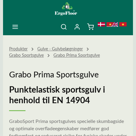
ovedindhold
Produkter
Gulve - Gulvbelægninger
Grabo Sportsgulve
Grabo Prima Sportsgulve
Grabo Prima Sportsgulve
Punktelastisk sportsgulv i
henhold til EN 14904
GraboSport Prima sportsgulves specielle skumbagside
og optimale overfladeegenskaber medfører god