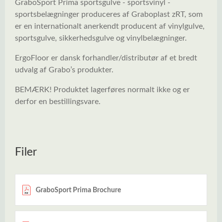
GraboSport Prima sportsgulve - sportsvinyl -
sportsbelægninger produceres af
Graboplast zRT
, som
er en internationalt anerkendt producent af vinylgulve,
sportsgulve, sikkerhedsgulve og vinylbelægninger.
ErgoFloor er dansk forhandler/distributør af et bredt
udvalg af Grabo’s produkter.
BEMÆRK! Produktet lagerføres normalt ikke og er
derfor en bestillingsvare.
Filer
Spring over billedgalleri
GraboSport Prima Brochure