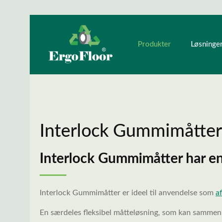
Produkter
ndhold
Gå til hovednavigation
Løsninge
Interlock Gummimåtter
Interlock Gummimåtter har en
Interlock Gummimåtter er ideel til anvendelse som
a
En særdeles fleksibel måtteløsning, som kan sammenk