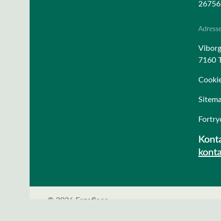
26756
Adress
Viborg
7160 T
Cookie
Sitem
Fortry
Konta
kont
© 2026 Ergofloor