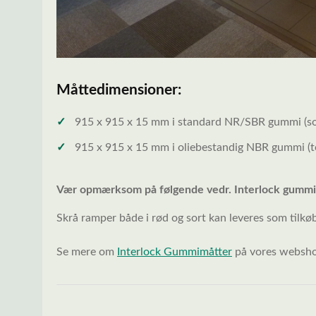
Måttedimensioner:
✓
915 x 915 x 15 mm i standard NR/SBR gummi (so
✓
915 x 915 x 15 mm i oliebestandig NBR gummi (te
Vær opmærksom på følgende vedr. Interlock gummi
Skrå ramper både i rød og sort kan leveres som tilkø
Se mere om
Interlock Gummimåtter
på vores websh
Spring over billedgalleri