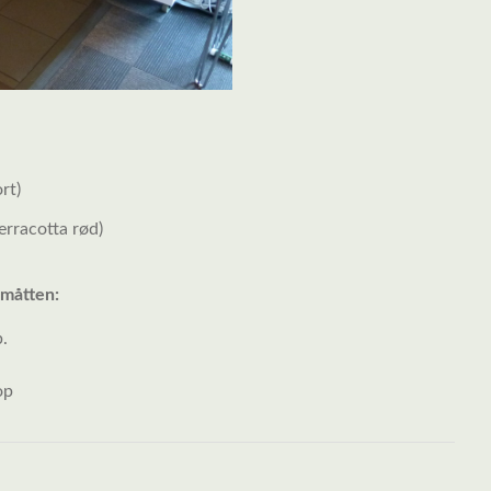
rt)
rracotta rød)
måtten:
b.
op