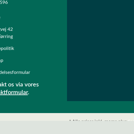
596
e
vej 42
ørring
politik
ap
delsesformular
kt os via vores
aktformular
.
* Alle priser inkl. moms plus
fo