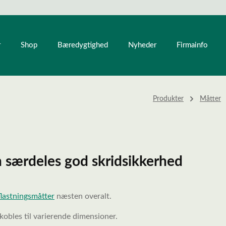
r
Shop
Bæredygtighed
Nyheder
Firmainfo
Produkter
Måtter
 særdeles god skridsikkerhed
flastningsmåtter
næsten overalt.
obles til varierende dimensioner.