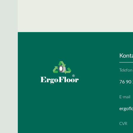
Kont
Telefon
76 90 
E-mail
ergofl
CVR