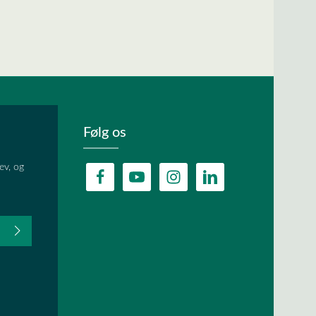
Følg os
ev, og
fter du,
HA, og
lder.
ævet.
r
og
vilkår og