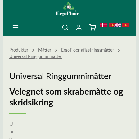
ovedindhold
Produkter
Måtter
ErgoFloor aflastningsmåtter
Universal Ringgummimåtter
Universal Ringgummimåtter
Velegnet som skrabemåtte og
skridsikring
U
ni