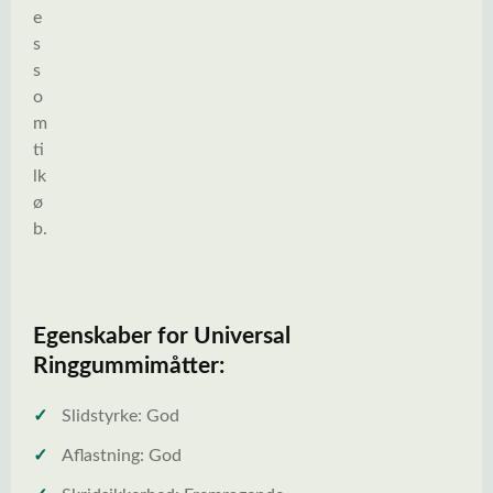
e
s
s
o
m
ti
lk
ø
b.
Egenskaber for Universal
Ringgummimåtter:
✓
Slidstyrke: God
✓
Aflastning: God