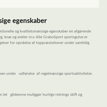
sige egenskaber
ktionelle og kvalitetsmæssige egenskaber en afgørende
yg, knæ og ankler m.v. Alle GraboSport sportsgulve er
gelser for opnåelse af toppræstationer under samtidig
 ben under udførelse af
regelmæssige sportsaktiviteter.
en
let glideevne muliggør hurtige retnings
skift og