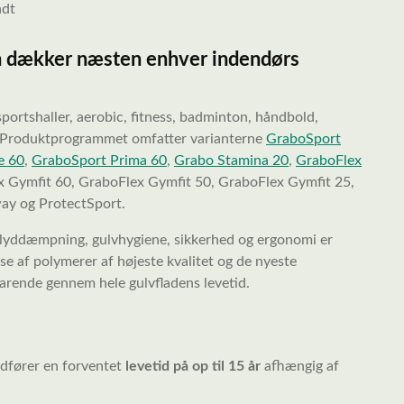
ndt
om dækker næsten enhver indendørs
portshaller, aerobic, fitness, badminton, håndbold,
v. Produktprogrammet omfatter varianterne
GraboSport
e 60
,
GraboSport Prima 60
,
Grabo Stamina 20
,
GraboFlex
x Gymfit 60, GraboFlex Gymfit 50, GraboFlex Gymfit 25,
ay og ProtectSport.
et, lyddæmpning, gulvhygiene, sikkerhed og ergonomi er
 af polymerer af højeste kvalitet og de nyeste
arende gennem hele gulvfladens levetid.
edfører en forventet
l
evetid på op til 15 år
afhængig af