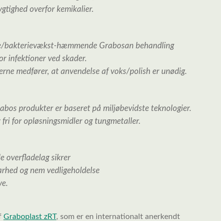
gtighed overfor kemikalier.
/bakterievækst-
hæmmende Grabosan behandling
for infektioner ved skader.
erne medfører, at
anvendelse af voks/polish er unødig.
Grabos produkter er baseret på miljøbevidste teknologier.
fri for opløsningsmidler og tungmetaller.
e overfladelag sikrer
rhed og nem vedligeholdelse
ve.
f
Graboplast zRT
, som er en internationalt anerkendt