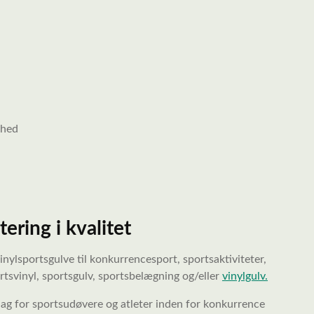
nhed
ering i kvalitet
nylsportsgulve til konkurrencesport, sportsaktiviteter,
ortsvinyl, sportsgulv, sportsbelægning og/eller
vinylgulv.
lag for sportsudøvere og atleter inden for konkurrence