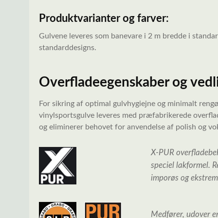
Produktvarianter og farver:
Gulvene leveres som banevare i 2 m bredde i standardt
standarddesigns.
Overfladeegenskaber og vedl
For sikring af optimal gulvhygiejne og minimalt ren
vinylsportsgulve leveres med præfabrikerede overfla
og eliminerer behovet for anvendelse af polish og vo
X-PUR overfladebeh
speciel lakformel. 
imporøs og ekstremt
Medfører, udover e