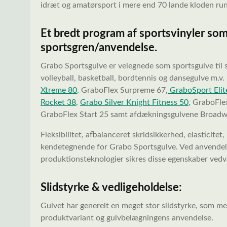
idræt og amatørsport i mere end 70 lande kloden ru
Et bredt program af sportsvinyler s
sportsgren/anvendelse.
Grabo Sportsgulve er velegnede som sportsgulve til s
volleyball, basketball, bordtennis og dansegulve m.
Xtreme 80
, GraboFlex Surpreme 67,
GraboSport Elit
Rocket 38
,
Grabo Silver Knight Fitness 50
, GraboFle
GraboFlex Start 25 samt afdækningsgulvene Broadw
Fleksibilitet, afbalanceret skridsikkerhed, elasticit
kendetegnende for Grabo Sportsgulve. Ved anvendelse
produktionsteknologier sikres disse egenskaber vedv
Slidstyrke & vedligeholdelse:
Gulvet har generelt en meget stor slidstyrke, som m
produktvariant og gulvbelægningens anvendelse.