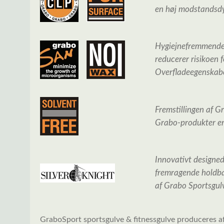
en høj modstandsdy
Hygiejnefremmende
reducerer
risikoen 
Overfladeegenskab
Fremstillingen af ​​
Grabo-produkter er 
Innovativt designed
fremragende holdba
af Grabo Sportsgul
GraboSport sportsgulve & fitnessgulve produceres a