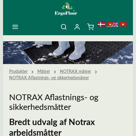
ovedindhold
Produkter
Måtter
NOTRAX måtter
NOTRAX Aflastnings- og sikkerhedsmåtter
NOTRAX Aflastnings- og
sikkerhedsmåtter
Bredt udvalg af Notrax
arbejdsmåtter