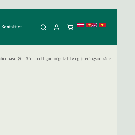
Kontakt os
København Ø – Slidstærkt gummigulv til vægttræningsområde