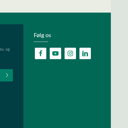
Følg os
ev, og
fter du,
HA, og
lder.
ævet.
r
og
vilkår og