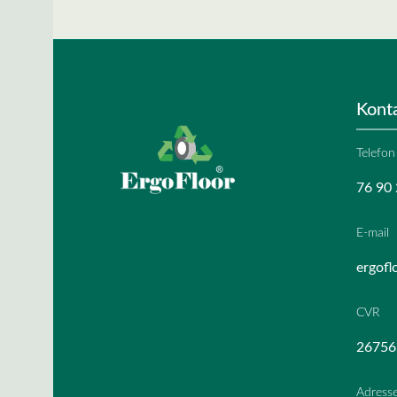
Kont
Telefon
76 90 
E-mail
ergofl
CVR
26756
Adress