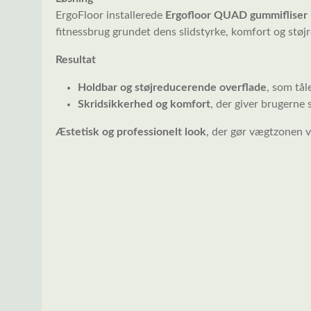
ErgoFloor installerede
Ergofloor QUAD gummifliser
fitnessbrug grundet dens slidstyrke, komfort og stø
Resultat
Holdbar og støjreducerende overflade
, som tål
Skridsikkerhed og komfort
, der giver brugerne 
Æstetisk og professionelt look
, der gør vægtzonen v
Spring over billedgalleri