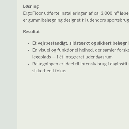
Løsning
ErgoFloor udførte installeringen af ca.
3.000 m² løbe
er gummibelægning designet til udendørs sportsbrug
Resultat
Et
vejrbestandigt, slidstærkt og sikkert belæg
En visuel og funktionel helhed, der samler forske
legeplads — i ét integreret udendørsrum
Belægningen er ideel til intensiv brug i daginsti
sikkerhed i fokus
Spring over billedgalleri