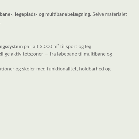
bane-, legeplads- og multibanebelægning
. Selve materialet
.
ningssystem
på i alt 3.000 m² til sport og leg
llige aktivitetszoner — fra løbebane til multibane og
tutioner og skoler med funktionalitet, holdbarhed og