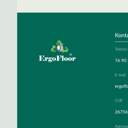
Kont
Telefon
76 90 
E-mail
ergofl
CVR
26756
Adress