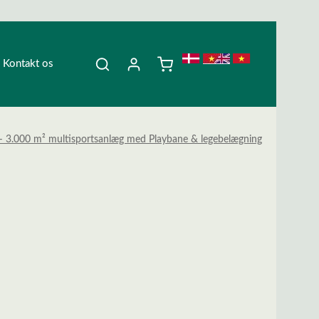
Kontakt os
d – 3.000 m² multisportsanlæg med Playbane & legebelægning