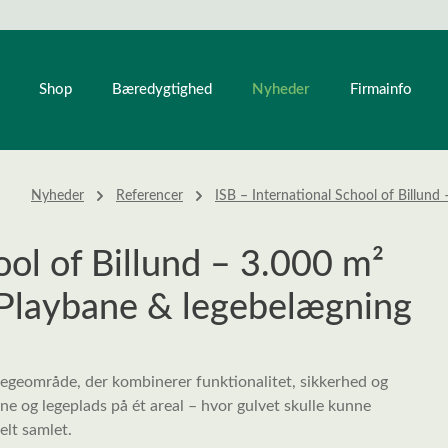
Nyheder
Shop
Bæredygtighed
Firmainfo
Nyheder
Referencer
ISB – International School of Billun
ool of Billund – 3.000 m²
Playbane & legebelægning
legeområde, der kombinerer funktionalitet, sikkerhed og
e og legeplads på ét areal – hvor gulvet skulle kunne
elt samlet.