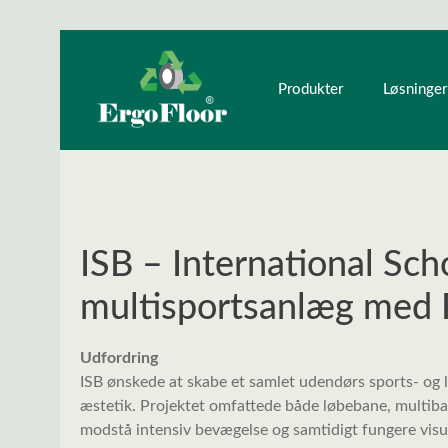
ndhold
Gå til hovednavigation
Produkter
Løsninger
ISB – International Sch
multisportsanlæg med 
Udfordring
ISB ønskede at skabe et samlet udendørs sports- og 
æstetik. Projektet omfattede både løbebane, multiban
modstå intensiv bevægelse og samtidigt fungere visu