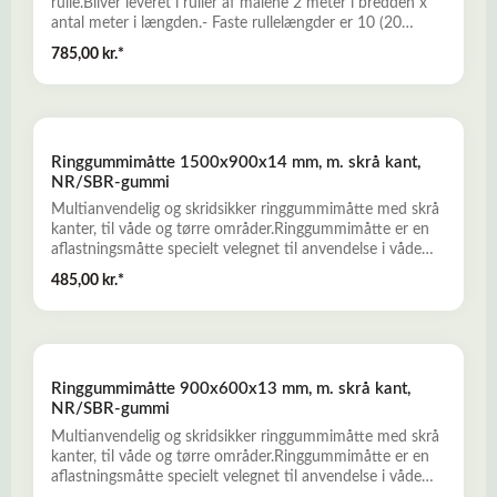
rulle.Bliver leveret i ruller af målene 2 meter i bredden x
antal meter i længden.- Faste rullelængder er 10 (20
m2) og 20 (40 m2) meter- Prisen er pr. m2- Anbrud i rulle
785,00 kr.*
kan foretages mod skæretillæg på 437,50 kr. inkl.
moms.Læs mere her om RB-R Staldmåtter
Ringgummimåtte 1500x900x14 mm, m. skrå kant,
NR/SBR-gummi
Multianvendelig og skridsikker ringgummimåtte med skrå
kanter, til våde og tørre områder.Ringgummimåtte er en
aflastningsmåtte specielt velegnet til anvendelse i våde
miljøer som f.eks. køkkenarealer, baderum og vaskerum
485,00 kr.*
m.v.Også særdeles velegnet som entrèmåtte -
skrabemåtte - smudsmåtte.- NR/SBR-gummi- Sort- Mål:
900 x 1500 x 14 mm. med skrå kanterLæs mere her om
Ringgummimåtten
Ringgummimåtte 900x600x13 mm, m. skrå kant,
NR/SBR-gummi
Multianvendelig og skridsikker ringgummimåtte med skrå
kanter, til våde og tørre områder.Ringgummimåtte er en
aflastningsmåtte specielt velegnet til anvendelse i våde
miljøer som f.eks. køkkenarealer, baderum og vaskerum