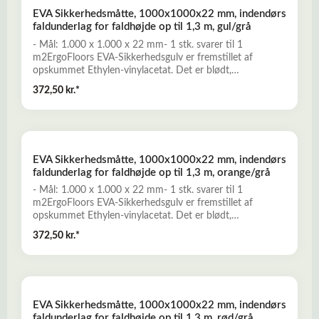
specialværktøjLæs mere her om EVA-Sikkerhedsgulv
EVA Sikkerhedsmåtte, 1000x1000x22 mm, indendørs
faldunderlag for faldhøjde op til 1,3 m, gul/grå
- Mål: 1.000 x 1.000 x 22 mm- 1 stk. svarer til 1
m2ErgoFloors EVA-Sikkerhedsgulv er fremstillet af
opskummet Ethylen-vinylacetat. Det er blødt,
stødabsorberende, komfortabelt, og ideelt til anvendelse
372,50 kr.*
til indendørs legeområder og tumlerum, til kampsport,
fitness og træning med frivægte, mm. - Stramme
puzzlesamlinger sikrer, at pladerne ikke tander i højden
ved ujævnt underlag- Nem montage uden anvendelse af
specialværktøjLæs mere her om EVA-Sikkerhedsgulv
EVA Sikkerhedsmåtte, 1000x1000x22 mm, indendørs
faldunderlag for faldhøjde op til 1,3 m, orange/grå
- Mål: 1.000 x 1.000 x 22 mm- 1 stk. svarer til 1
m2ErgoFloors EVA-Sikkerhedsgulv er fremstillet af
opskummet Ethylen-vinylacetat. Det er blødt,
stødabsorberende, komfortabelt, og ideelt til anvendelse
372,50 kr.*
til indendørs legeområder og tumlerum, til kampsport,
fitness og træning med frivægte, mm. - Stramme
puzzlesamlinger sikrer, at pladerne ikke tander i højden
ved ujævnt underlag- Nem montage uden anvendelse af
specialværktøjLæs mere her om EVA-Sikkerhedsgulv
EVA Sikkerhedsmåtte, 1000x1000x22 mm, indendørs
faldunderlag for faldhøjde op til 1,3 m, rød/grå