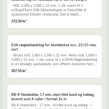
- Mål: 1.000 x 1.000 x 22 mm- 1 stk. svarer til 1
m2ErgoFloors EVA-Sikkerhedsgulv er fremstillet af
opskummet Ethylen-vinylacetat. Det er blødt,
stødabsorberende, komfortabelt, og ideelt til anvendelse
372,50 kr.*
til indendørs legeområder og tumlerum, til kampsport,
fitness og træning med frivægte, mm. - Stramme
puzzlesamlinger sikrer, at pladerne ikke tander i højden
ved ujævnt underlag- Nem montage uden anvendelse af
specialværktøjLæs mere her om EVA-Sikkerhedsgulv
EVA vægbeklædning for hestebokse m.v., 23/25 mm,
sort
- Brutto mål: 1.060 x 1.060 x 22 mm- Netto mål: 1.000 x
1.000 x 22 mm- 1 stk. svarer til 1 m2EVA Vægbeklædning
er en letvægts sparkeplade, som effektiv beskytter hest og
inventar mod skader. Sparkepladerne er bl.a. velegnet på
307,50 kr.*
boksvægge, hestetrailere, dyretransport, mm.- Varmt og
isolerende - opskummet materiale med lav varmeledning-
Rengøringsvenlig med glat overflade- Vendbar - begger
sider kan anvendes- Lukket cellestruktur, som ikke
absorberer vand- Nem og hurtig montage - samles ved
RB-R Staldmåtte, 17 mm, med rillet bund og indlæg,
hjælp af puslespilssamlinger, og monteres enten ved
leveret som X ruller i format 2x m
limning eller ved fastskruning til væggenLæs mere her
om EVA Vægbeklædning
RB-R Staldmåtte - 17 mm. m/rillet bund og indlæg - i