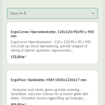
ErgoCorner Hjørnebeskytter, 120x120/90x90 x 900
mm
ErgoCorner Hjørnebeskytter - 120 x 120/90 x 90 x 900
mm.Solid og robust hjørnesikring, specielt velegnet til
sikring af hjørner og kanter i lagerområder,
værkstederparkeringshuse, i detailhandelen og på steder
172,50 kr.*
hvor der er stor trafik med kørende materiel eksempelvis
pallevogne, kundevogne, trucks mm. Miljørigtigt og
vedligeholdelsesfrit produkt som kan genanvendes. Læs
mere her om ErgoCorner Hjørnebeskytter
ErgoFloor Staldmåtte, HSM 1830x1220x17 mm
- Beskytter mod hårde, glatte og kolde underlag.-
Skridsikker, reducerer risikoen for at hesten glider eller
falder.- Forbedrer hestens liggestilling og forlænger
hvileperioderne.- Reducerer hov- og ledskader og