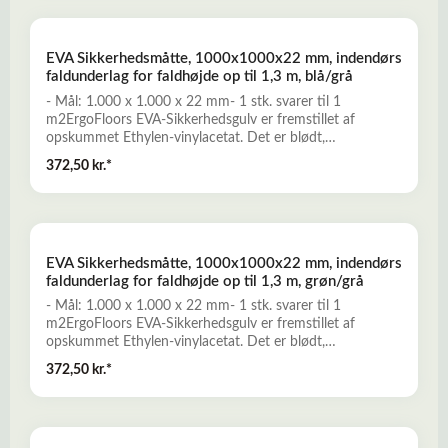
mm- Bøjer sig i bløde buer efter underlaget, og medvirker
dermed til udjævning - Stramme puzzlesamlinger sikrer, at
pladerne ikke tander i højden ved ujævnt underlag- Nem
EVA Sikkerhedsmåtte, 1000x1000x22 mm, indendørs
montage uden anvendelse af specialværktøjLæs mere her
faldunderlag for faldhøjde op til 1,3 m, blå/grå
om EVA Mobilgulv
- Mål: 1.000 x 1.000 x 22 mm- 1 stk. svarer til 1
m2ErgoFloors EVA-Sikkerhedsgulv er fremstillet af
opskummet Ethylen-vinylacetat. Det er blødt,
stødabsorberende, komfortabelt, og ideelt til anvendelse
372,50 kr.*
til indendørs legeområder og tumlerum, til kampsport,
fitness og træning med frivægte, mm. - Stramme
puzzlesamlinger sikrer, at pladerne ikke tander i højden
ved ujævnt underlag- Nem montage uden anvendelse af
specialværktøjLæs mere her om EVA-Sikkerhedsgulv
EVA Sikkerhedsmåtte, 1000x1000x22 mm, indendørs
faldunderlag for faldhøjde op til 1,3 m, grøn/grå
- Mål: 1.000 x 1.000 x 22 mm- 1 stk. svarer til 1
m2ErgoFloors EVA-Sikkerhedsgulv er fremstillet af
opskummet Ethylen-vinylacetat. Det er blødt,
stødabsorberende, komfortabelt, og ideelt til anvendelse
372,50 kr.*
til indendørs legeområder og tumlerum, til kampsport,
fitness og træning med frivægte, mm. - Stramme
puzzlesamlinger sikrer, at pladerne ikke tander i højden
ved ujævnt underlag- Nem montage uden anvendelse af