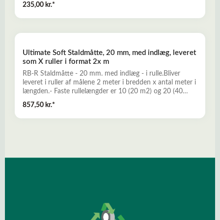
235,00 kr.*
m.v.Også særdeles velegnet som entrèmåtte -
skrabemåtte - smudsmåtte.- NR/SBR-gummi-
Sort- Mål: 900 x 600 x 13 mm. med skrå kanterLæs mere
her om Ringgummimåtten
Ultimate Soft Staldmåtte, 20 mm, med indlæg, leveret
som X ruller i format 2x m
RB-R Staldmåtte - 20 mm. med indlæg - i rulle.Bliver
leveret i ruller af målene 2 meter i bredden x antal meter i
længden.- Faste rullelængder er 10 (20 m2) og 20 (40
m2) meter- Prisen er pr. m2- Anbrud i rulle kan foretages
857,50 kr.*
mod skæretillæg på 437,50 kr. inkl. moms.Læs mere her
om Ultimate Soft Staldmåtter