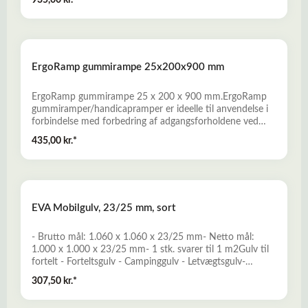
935,00 kr.*
betændelse.- Reducerer hovskraberi og medfører ro i
stalden.- Isolerer mod kulde og forebygger gigt.- Medfører
større trivsel for din hest.- Modstandsdygtig overfor
hesteskosøm, skovl og greb m.v.- Medfører op til 75%
mindre strøelsesforbrug, hurtigere udmugning, mindre
ErgoRamp gummirampe 25x200x900 mm
støvbelastning og forbedret indeklima- 5 års garanti (ved
normal brug)- Forsynet med et skridsikkert
overflademønster og en underside med drænkanalerLæs
ErgoRamp gummirampe 25 x 200 x 900 mm.ErgoRamp
mere her om ErgoFloor HSM staldmåtte
gummiramper/handicapramper er ideelle til anvendelse i
forbindelse med forbedring af adgangsforholdene ved
private boliger, butikker, offentlige bygninger og i
435,00 kr.*
erhvervslivet. - Fremstillet af miljørigtig genbrugsgummi
fra udtjente bildæk- Slidstærke, skridsikre og
vejrbestandige- Nem montage, uden anvendelse af
specialværktøj- Bredt produktprogram, som omfatter
både standardramper og specialramper. Læs mere her
EVA Mobilgulv, 23/25 mm, sort
om Gummiramper
- Brutto mål: 1.060 x 1.060 x 23/25 mm- Netto mål:
1.000 x 1.000 x 23/25 mm- 1 stk. svarer til 1 m2Gulv til
fortelt - Forteltsgulv - Campinggulv - Letvægtsgulv-
Fremstillet of opskummet Ethylen-vinylacetat- Hårdt,
307,50 kr.*
men samtidig stødabsorberende, bøjelig og komfortabel-
Ideelt til anvendelse som campinggulv i fortelte og telte