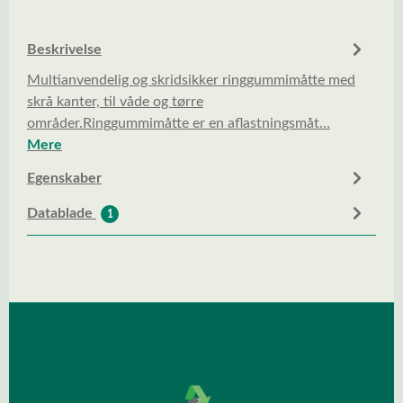
Beskrivelse
Multianvendelig og skridsikker ringgummimåtte med
skrå kanter, til våde og tørre
områder.Ringgummimåtte er en aflastningsmåt…
Mere
Egenskaber
Datablade
1