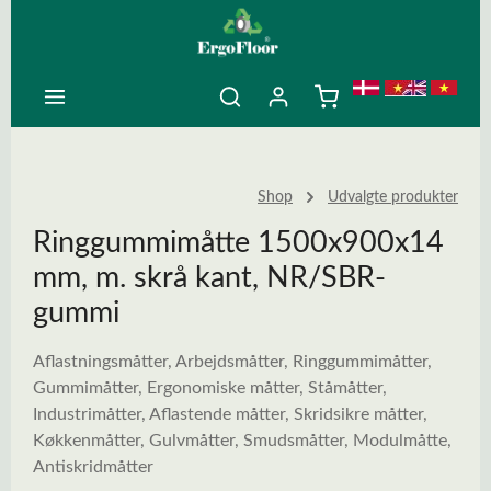
ovedindhold
Shop
Udvalgte produkter
Ringgummimåtte 1500x900x14
mm, m. skrå kant, NR/SBR-
gummi
Aflastningsmåtter, Arbejdsmåtter, Ringgummimåtter,
Gummimåtter, Ergonomiske måtter, Ståmåtter,
Industrimåtter, Aflastende måtter, Skridsikre måtter,
Køkkenmåtter, Gulvmåtter, Smudsmåtter, Modulmåtte,
Antiskridmåtter