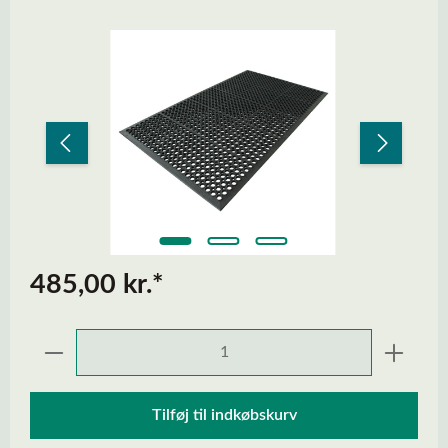
Spring over billedgalleri
485,00 kr.*
Produktmængde: Indtast den ønskede mængd
Tilføj til indkøbskurv