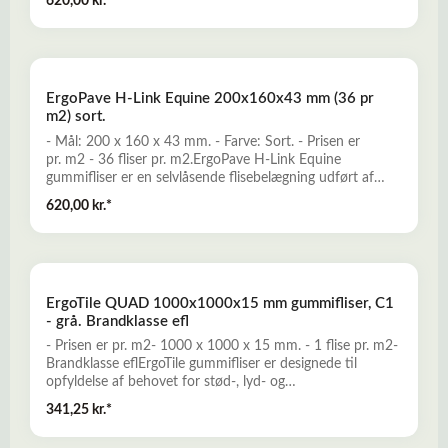
620,00 kr.*
Hårdføre og robuste gummifliser, som er multi-
anvendelige til etablering af gummibelægninger for f.eks.
hestestalde, paddocks, golfklubber, skøjtehaller,
legepladser, forlystelsesparker, multibaner, børnehaver,
skoler, udendørs fittness, terrasser, havegange, mm.Læs
ErgoPave H-Link Equine 200x160x43 mm (36 pr
mere her om ErgoPave H-Link Equine
m2) sort.
- Mål: 200 x 160 x 43 mm. - Farve: Sort. - Prisen er
pr. m2 - 36 fliser pr. m2.ErgoPave H-Link Equine
gummifliser er en selvlåsende flisebelægning udført af
genbrugsgummi sammenbundet med polyuretan.
620,00 kr.*
Hårdføre og robuste gummifliser, som er multi-
anvendelige til etablering af gummibelægninger for f.eks.
hestestalde, paddocks, golfklubber, skøjtehaller,
legepladser, forlystelsesparker, multibaner, børnehaver,
skoler, udendørs fittness, terrasser, havegange, mm.Læs
ErgoTile QUAD 1000x1000x15 mm gummifliser, C1
mere her om ErgoPave H-Link Equine
- grå. Brandklasse efl
- Prisen er pr. m2- 1000 x 1000 x 15 mm. - 1 flise pr. m2-
Brandklasse eflErgoTile gummifliser er designede til
opfyldelse af behovet for stød-, lyd- og
vibrationsdæmpende, robuste, komfortable og skridsikre
341,25 kr.*
gummibelægninger. En prisvillig og miljøvenlig løsning,
som produceres miljørigtigt af genbrugsgummi fra