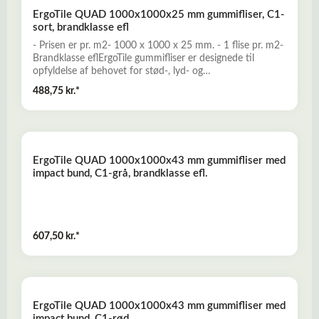
poolområder mv.Læs mere her om ErgoTile QUAD
ErgoTile QUAD 1000x1000x25 mm gummifliser, C1-
gummefliserSom tilbehør kan man tilkøbe gummiramper i
sort, brandklasse efl
25 mm. tykkelse - Se disse HER...
- Prisen er pr. m2- 1000 x 1000 x 25 mm. - 1 flise pr. m2-
Brandklasse eflErgoTile gummifliser er designede til
opfyldelse af behovet for stød-, lyd- og
vibrationsdæmpende, robuste, komfortable og skridsikre
488,75 kr.*
gummibelægninger. En prisvillig og miljøvenlig løsning,
som produceres miljørigtigt af genbrugsgummi fra
udtjente dæk. ErgoTile QUAD kan anvendes f.eks. til
Fitness-, crossfit og frivægtstræning, terrasser, i haven,
poolområder mv.Læs mere her om ErgoTile QUAD
ErgoTile QUAD 1000x1000x43 mm gummifliser med
gummefliserSom tilbehør kan man tilkøbe gummiramper i
impact bund, C1-grå, brandklasse efl.
25 mm. tykkelse - Se disse HER...
607,50 kr.*
ErgoTile QUAD 1000x1000x43 mm gummifliser med
impact bund, C1-rød