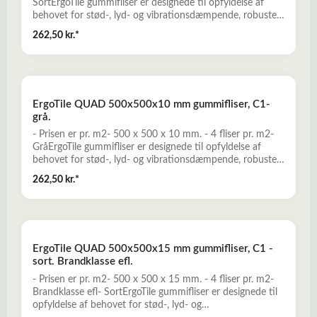
SortErgoTile gummifliser er designede til opfyldelse af
behovet for stød-, lyd- og vibrationsdæmpende, robuste,
komfortable og skridsikre gummibelægninger. En prisvillig
262,50 kr.*
og miljøvenlig løsning, som produceres miljørigtigt af
genbrugsgummi fra udtjente dæk. ErgoTile QUAD kan
anvendes f.eks. til Fitness-, crossfit og frivægtstræning,
terrasser, i haven, poolområder mv.Læs mere her
om ErgoTile QUAD gummefliser
ErgoTile QUAD 500x500x10 mm gummifliser, C1-
grå.
- Prisen er pr. m2- 500 x 500 x 10 mm. - 4 fliser pr. m2-
GråErgoTile gummifliser er designede til opfyldelse af
behovet for stød-, lyd- og vibrationsdæmpende, robuste,
komfortable og skridsikre gummibelægninger. En prisvillig
262,50 kr.*
og miljøvenlig løsning, som produceres miljørigtigt af
genbrugsgummi fra udtjente dæk. ErgoTile QUAD kan
anvendes f.eks. til Fitness-, crossfit og frivægtstræning,
terrasser, i haven, poolområder mv.Læs mere her
om ErgoTile QUAD gummefliser
ErgoTile QUAD 500x500x15 mm gummifliser, C1 -
sort. Brandklasse efl.
- Prisen er pr. m2- 500 x 500 x 15 mm. - 4 fliser pr. m2-
Brandklasse efl- SortErgoTile gummifliser er designede til
opfyldelse af behovet for stød-, lyd- og