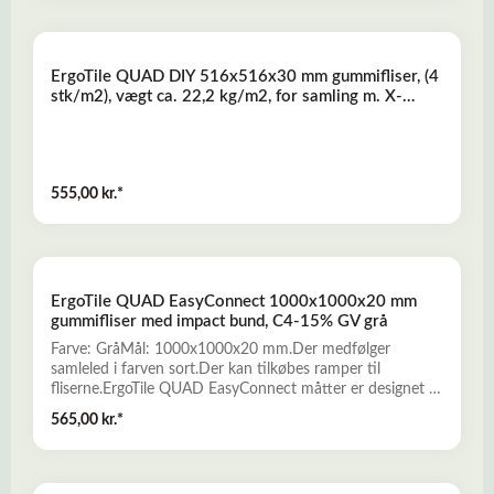
anvendes f.eks. til Fitness-, crossfit og frivægtstræning,
terrasser, i haven, poolområder mv.Læs mere her
om ErgoTile QUAD gummefliserSom tilbehør kan man
ErgoTile QUAD DIY 516x516x30 mm gummifliser, (4
tilkøbe gummiramper i 25 mm. tykkelse - Se disse HER...
stk/m2), vægt ca. 22,2 kg/m2, for samling m. X-
connector system, C1-sand
555,00 kr.*
ErgoTile QUAD EasyConnect 1000x1000x20 mm
gummifliser med impact bund, C4-15% GV grå
Farve: GråMål: 1000x1000x20 mm.Der medfølger
samleled i farven sort.Der kan tilkøbes ramper til
fliserne.ErgoTile QUAD EasyConnect måtter er designet til
at være løse, sammenbyggelige, tæthedsforbyggende og
565,00 kr.*
skridsikre, hvilket giver den optimale beskyttelse, både når
man anvender gulvet og for gulvbelægningen nedenunder.
Designet på overfladen gør at måtterne er skridsikre, og
PVC-sammensætningen gør, at de absorberer stød, støj og