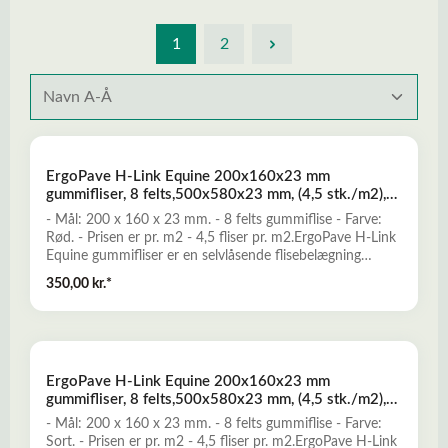
1
2
ErgoPave H-Link Equine 200x160x23 mm
gummifliser, 8 felts,500x580x23 mm, (4,5 stk./m2),
rød
- Mål: 200 x 160 x 23 mm. - 8 felts gummiflise - Farve:
Rød. - Prisen er pr. m2 - 4,5 fliser pr. m2.ErgoPave H-Link
Equine gummifliser er en selvlåsende flisebelægning
udført af genbrugsgummi sammenbundet med
350,00 kr.*
polyuretan. Hårdføre og robuste gummifliser, som er
multi-anvendelige til etablering af gummibelægninger for
f.eks. hestestalde, paddocks, golfklubber, skøjtehaller,
legepladser, forlystelsesparker, multibaner, børnehaver,
skoler, udendørs fittness, terrasser, havegange, mm.Læs
ErgoPave H-Link Equine 200x160x23 mm
mere her om ErgoPave H-Link Equine
gummifliser, 8 felts,500x580x23 mm, (4,5 stk./m2),
sort
- Mål: 200 x 160 x 23 mm. - 8 felts gummiflise - Farve:
Sort. - Prisen er pr. m2 - 4,5 fliser pr. m2.ErgoPave H-Link