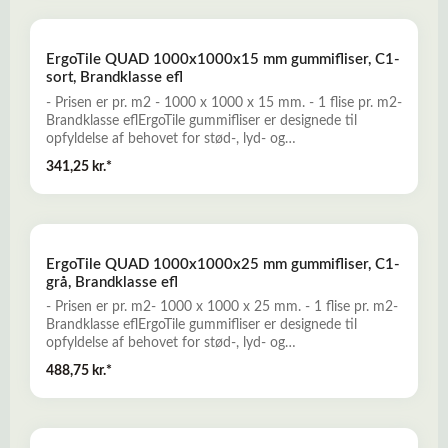
udtjente dæk. ErgoTile QUAD kan anvendes f.eks. til
Fitness-, crossfit og frivægtstræning, terrasser, i haven,
poolområder mv.Læs mere her om ErgoTile QUAD
ErgoTile QUAD 1000x1000x15 mm gummifliser, C1-
gummefliserSom tilbehør kan man tilkøbe gummiramper i
sort, Brandklasse efl
15 mm. tykkelse - Se disse HER...
- Prisen er pr. m2 - 1000 x 1000 x 15 mm. - 1 flise pr. m2-
Brandklasse eflErgoTile gummifliser er designede til
opfyldelse af behovet for stød-, lyd- og
vibrationsdæmpende, robuste, komfortable og skridsikre
341,25 kr.*
gummibelægninger. En prisbillig og miljøvenlig løsning,
som produceres miljørigtigt af genbrugsgummi fra
udtjente dæk. ErgoTile QUAD kan anvendes f.eks. til
Fitness-, crossfit og frivægtstræning, terrasser, i haven,
poolområder mv.Læs mere her om ErgoTile QUAD
ErgoTile QUAD 1000x1000x25 mm gummifliser, C1-
gummefliserSom tilbehør kan man tilkøbe gummiramper i
grå, Brandklasse efl
15 mm. tykkelse - Se disse HER...
- Prisen er pr. m2- 1000 x 1000 x 25 mm. - 1 flise pr. m2-
Brandklasse eflErgoTile gummifliser er designede til
opfyldelse af behovet for stød-, lyd- og
vibrationsdæmpende, robuste, komfortable og skridsikre
488,75 kr.*
gummibelægninger. En prisvillig og miljøvenlig løsning,
som produceres miljørigtigt af genbrugsgummi fra
udtjente dæk. ErgoTile QUAD kan anvendes f.eks. til
Fitness-, crossfit og frivægtstræning, terrasser, i haven,