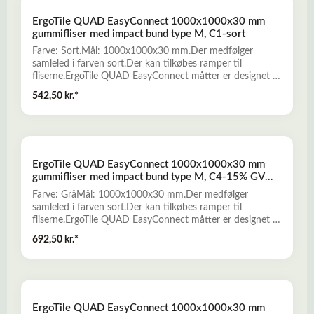
sikrer at måtten er behagelig under foden, uden at gøre
ErgoTile QUAD EasyConnect 1000x1000x30 mm
arbejdsmiljøet støjende.
gummifliser med impact bund type M, C1-sort
Farve: Sort.Mål: 1000x1000x30 mm.Der medfølger
samleled i farven sort.Der kan tilkøbes ramper til
fliserne.ErgoTile QUAD EasyConnect måtter er designet til
at være løse, sammenbyggelige, tæthedsforbyggende og
542,50 kr.*
skridsikre, hvilket giver den optimale beskyttelse, både når
man anvender gulvet og for gulvbelægningen nedenunder.
Designet på overfladen gør at måtterne er skridsikre, og
PVC-sammensætningen gør, at de absorberer stød, støj og
sikrer at måtten er behagelig under foden, uden at gøre
ErgoTile QUAD EasyConnect 1000x1000x30 mm
arbejdsmiljøet støjende.
gummifliser med impact bund type M, C4-15% GV
grå
Farve: GråMål: 1000x1000x30 mm.Der medfølger
samleled i farven sort.Der kan tilkøbes ramper til
fliserne.ErgoTile QUAD EasyConnect måtter er designet til
at være løse, sammenbyggelige, tæthedsforbyggende og
692,50 kr.*
skridsikre, hvilket giver den optimale beskyttelse, både når
man anvender gulvet og for gulvbelægningen nedenunder.
Designet på overfladen gør at måtterne er skridsikre, og
PVC-sammensætningen gør, at de absorberer stød, støj og
sikrer at måtten er behagelig under foden, uden at gøre
ErgoTile QUAD EasyConnect 1000x1000x30 mm
arbejdsmiljøet støjende.