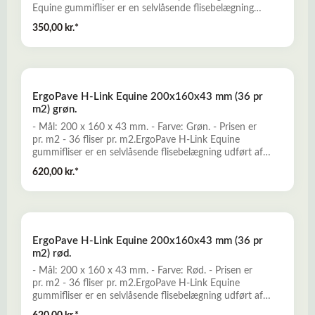
Equine gummifliser er en selvlåsende flisebelægning
udført af genbrugsgummi sammenbundet med
350,00 kr.*
polyuretan. Hårdføre og robuste gummifliser, som er
multi-anvendelige til etablering af gummibelægninger for
f.eks. hestestalde, paddocks, golfklubber, skøjtehaller,
legepladser, forlystelsesparker, multibaner, børnehaver,
skoler, udendørs fittness, terrasser, havegange, mm.Læs
ErgoPave H-Link Equine 200x160x43 mm (36 pr
mere her om ErgoPave H-Link Equine
m2) grøn.
- Mål: 200 x 160 x 43 mm. - Farve: Grøn. - Prisen er
pr. m2 - 36 fliser pr. m2.ErgoPave H-Link Equine
gummifliser er en selvlåsende flisebelægning udført af
genbrugsgummi sammenbundet med polyuretan.
620,00 kr.*
Hårdføre og robuste gummifliser, som er multi-
anvendelige til etablering af gummibelægninger for f.eks.
hestestalde, paddocks, golfklubber, skøjtehaller,
legepladser, forlystelsesparker, multibaner, børnehaver,
skoler, udendørs fittness, terrasser, havegange, mm.Læs
ErgoPave H-Link Equine 200x160x43 mm (36 pr
mere her om ErgoPave H-Link Equine
m2) rød.
- Mål: 200 x 160 x 43 mm. - Farve: Rød. - Prisen er
pr. m2 - 36 fliser pr. m2.ErgoPave H-Link Equine
gummifliser er en selvlåsende flisebelægning udført af
genbrugsgummi sammenbundet med polyuretan.