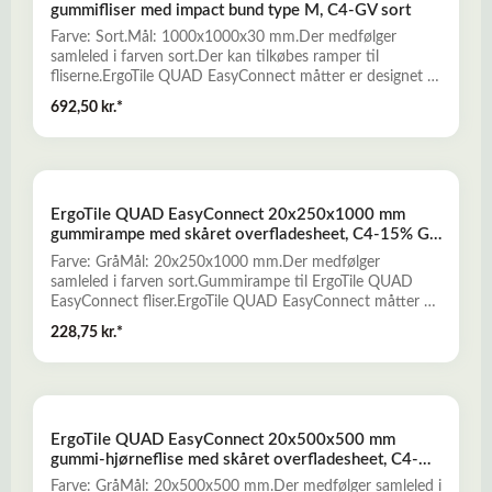
gummifliser med impact bund type M, C4-GV sort
Farve: Sort.Mål: 1000x1000x30 mm.Der medfølger
samleled i farven sort.Der kan tilkøbes ramper til
fliserne.ErgoTile QUAD EasyConnect måtter er designet til
at være løse, sammenbyggelige, tæthedsforbyggende og
692,50 kr.*
skridsikre, hvilket giver den optimale beskyttelse, både når
man anvender gulvet og for gulvbelægningen nedenunder.
Designet på overfladen gør at måtterne er skridsikre, og
PVC-sammensætningen gør, at de absorberer stød, støj og
sikrer at måtten er behagelig under foden, uden at gøre
ErgoTile QUAD EasyConnect 20x250x1000 mm
arbejdsmiljøet støjende.
gummirampe med skåret overfladesheet, C4-15% GV
grå
Farve: GråMål: 20x250x1000 mm.Der medfølger
samleled i farven sort.Gummirampe til ErgoTile QUAD
EasyConnect fliser.ErgoTile QUAD EasyConnect måtter er
designet til at være løse, sammenbyggelige,
228,75 kr.*
tæthedsforbyggende og skridsikre, hvilket giver den
optimale beskyttelse, både når man anvender gulvet og
for gulvbelægningen nedenunder. Designet på overfladen
gør at måtterne er skridsikre, og PVC-sammensætningen
gør, at de absorberer stød, støj og sikrer at måtten er
ErgoTile QUAD EasyConnect 20x500x500 mm
behagelig under foden, uden at gøre arbejdsmiljøet
gummi-hjørneflise med skåret overfladesheet, C4-
støjende.
GV-sort
Farve: GråMål: 20x500x500 mm.Der medfølger samleled i