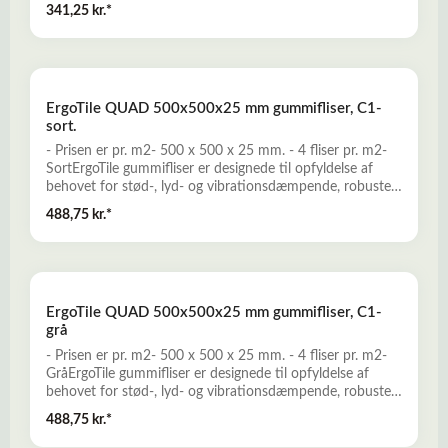
vibrationsdæmpende, robuste, komfortable og skridsikre
341,25 kr.*
gummibelægninger. En prisvillig og miljøvenlig løsning,
som produceres miljørigtigt af genbrugsgummi fra
udtjente dæk. ErgoTile QUAD kan anvendes f.eks. til
Fitness-, crossfit og frivægtstræning, terrasser, i haven,
poolområder mv.Læs mere her om ErgoTile QUAD
ErgoTile QUAD 500x500x25 mm gummifliser, C1-
gummefliserSom tilbehør kan man tilkøbe gummiramper i
sort.
15 mm. tykkelse - Se disse HER...
- Prisen er pr. m2- 500 x 500 x 25 mm. - 4 fliser pr. m2-
SortErgoTile gummifliser er designede til opfyldelse af
behovet for stød-, lyd- og vibrationsdæmpende, robuste,
komfortable og skridsikre gummibelægninger. En prisvillig
488,75 kr.*
og miljøvenlig løsning, som produceres miljørigtigt af
genbrugsgummi fra udtjente dæk. ErgoTile QUAD kan
anvendes f.eks. til Fitness-, crossfit og frivægtstræning,
terrasser, i haven, poolområder mv.Læs mere her
om ErgoTile QUAD gummefliserSom tilbehør kan man
ErgoTile QUAD 500x500x25 mm gummifliser, C1-
tilkøbe gummiramper i 25 mm. tykkelse - Se disse HER...
grå
- Prisen er pr. m2- 500 x 500 x 25 mm. - 4 fliser pr. m2-
GråErgoTile gummifliser er designede til opfyldelse af
behovet for stød-, lyd- og vibrationsdæmpende, robuste,
komfortable og skridsikre gummibelægninger. En prisvillig
488,75 kr.*
og miljøvenlig løsning, som produceres miljørigtigt af
genbrugsgummi fra udtjente dæk. ErgoTile QUAD kan