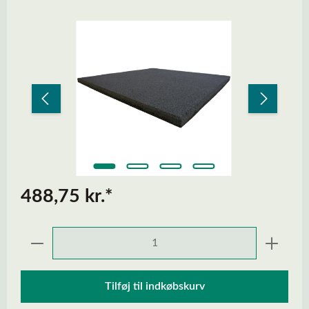
Spring over billedgalleri
488,75 kr.*
Produktmængde: Indtast den ønskede mængd
Tilføj til indkøbskurv