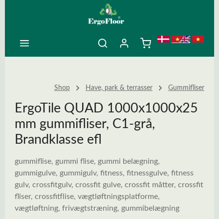
ovedindhold
Shop
Have, park & terrasser
Gummifliser
ErgoTile QUAD 1000x1000x25
mm gummifliser, C1-grå,
Brandklasse efl
gummiflise, gummi flise, gummi belægning,
gummigulve, gummigulv, fitness, fitnessgulve, fitness
gulv, crossfitgulv, crossfit gulve, crossfit måtter, crossfit
fliser, crossfitflise, vægtløftningsplatforme,
vægtløftning, frivægtstræning, gummibelægning