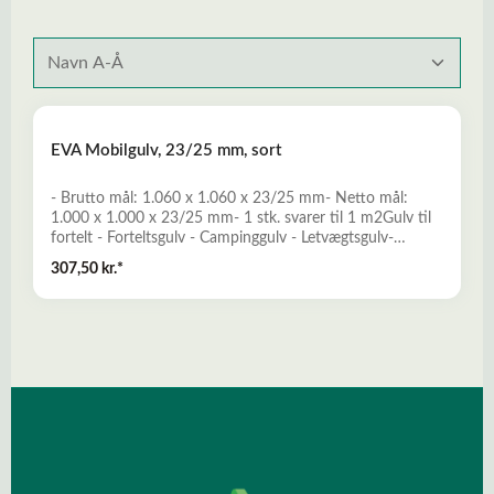
EVA Mobilgulv, 23/25 mm, sort
- Brutto mål: 1.060 x 1.060 x 23/25 mm- Netto mål:
1.000 x 1.000 x 23/25 mm- 1 stk. svarer til 1 m2Gulv til
fortelt - Forteltsgulv - Campinggulv - Letvægtsgulv-
Fremstillet of opskummet Ethylen-vinylacetat- Hårdt,
307,50 kr.*
men samtidig stødabsorberende, bøjelig og komfortabel-
Ideelt til anvendelse som campinggulv i fortelte og telte
mm- Bøjer sig i bløde buer efter underlaget, og medvirker
dermed til udjævning - Stramme puzzlesamlinger sikrer, at
pladerne ikke tander i højden ved ujævnt underlag- Nem
montage uden anvendelse af specialværktøjLæs mere her
om EVA Mobilgulv