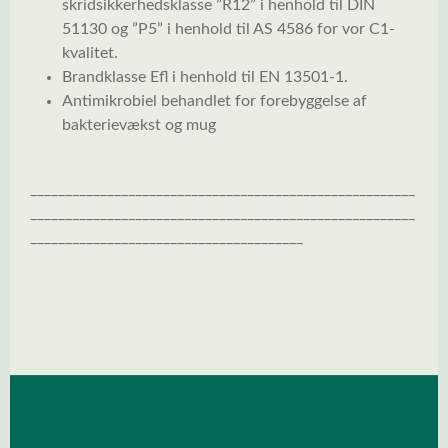
skridsikkerhedsklasse ”R12” i henhold til DIN
51130 og ”P5” i henhold til AS 4586 for vor C1-
kvalitet.
Brandklasse Efl i henhold til EN 13501-1.
Antimikrobiel behandlet for forebyggelse af
bakterievækst og mug
_______________________________________________________
_______________________________________________________
_______________________________________
Spring over billedgalleri