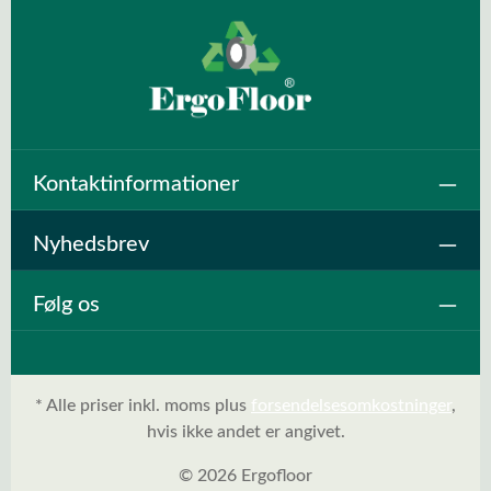
Kontaktinformationer
Nyhedsbrev
Følg os
* Alle priser inkl. moms plus
forsendelsesomkostninger
,
hvis ikke andet er angivet.
© 2026 Ergofloor