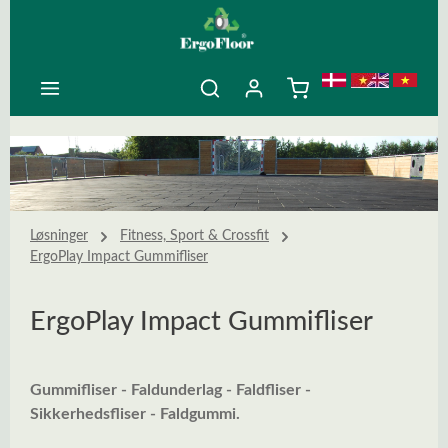
ovedindhold
Løsninger
Fitness, Sport & Crossfit
ErgoPlay Impact Gummifliser
ErgoPlay Impact Gummifliser
Gummifliser - Faldunderlag - Faldfliser -
Sikkerhedsfliser - Faldgummi.