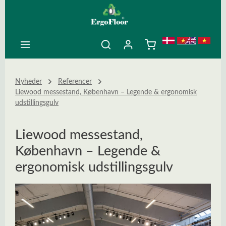
ovedindhold
Nyheder
Referencer
Liewood messestand, København – Legende & ergonomisk
udstillingsgulv
Liewood messestand,
København – Legende &
ergonomisk udstillingsgulv