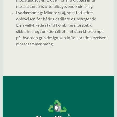
modstandsdygtigt over for slid og passer til
messestandens ofte tilbagevendende brug
Lyddæmpning
: Mindre støj, som forbedrer
oplevelsen for både udstillere og besøgende
Den vellykkede stand kombinerer æstetik,
sikkerhed og funktionalitet – et stærkt eksempel
på, hvordan gulvdesign kan løfte brandoplevelsen i
messesammenhæng.
Spring over billedgalleri