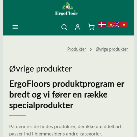
ovedindhold
Produkter
Øvrige produkter
Øvrige produkter
ErgoFloors produktprogram er
bredt og vi fører en række
specialprodukter
På denne side findes produkter, der ikke umiddelbart
passer ind i hjemmesidens andre kategorier.