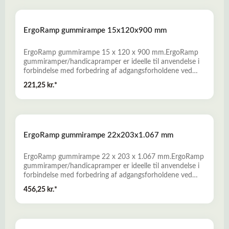
og vejrbestandige- Nem montage, uden anvendelse af
specialværktøj- Bredt produktprogram, som omfatter
både standardramper og specialramper. Læs mere her
ErgoRamp gummirampe 15x120x900 mm
om Gummiramper
ErgoRamp gummirampe 15 x 120 x 900 mm.ErgoRamp
gummiramper/handicapramper er ideelle til anvendelse i
forbindelse med forbedring af adgangsforholdene ved
private boliger, butikker, offentlige bygninger og i
221,25 kr.*
erhvervslivet. - Fremstillet af miljørigtig genbrugsgummi
fra udtjente bildæk- Slidstærke, skridsikre og
vejrbestandige- Nem montage, uden anvendelse af
specialværktøj- Bredt produktprogram, som omfatter
både standardramper og specialramper. Læs mere her
ErgoRamp gummirampe 22x203x1.067 mm
om Gummiramper
ErgoRamp gummirampe 22 x 203 x 1.067 mm.ErgoRamp
gummiramper/handicapramper er ideelle til anvendelse i
forbindelse med forbedring af adgangsforholdene ved
private boliger, butikker, offentlige bygninger og i
456,25 kr.*
erhvervslivet. - Fremstillet af miljørigtig genbrugsgummi
fra udtjente bildæk- Slidstærke, skridsikre og
vejrbestandige- Nem montage, uden anvendelse af
specialværktøj- Bredt produktprogram, som omfatter