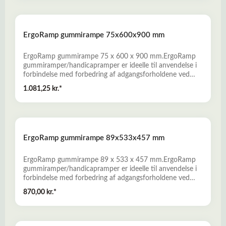
vejrbestandige- Nem montage, uden anvendelse af
specialværktøj- Bredt produktprogram, som omfatter
både standardramper og specialramper. Læs mere her
ErgoRamp gummirampe 75x600x900 mm
om Gummiramper
ErgoRamp gummirampe 75 x 600 x 900 mm.ErgoRamp
gummiramper/handicapramper er ideelle til anvendelse i
forbindelse med forbedring af adgangsforholdene ved
private boliger, butikker, offentlige bygninger og i
1.081,25 kr.*
erhvervslivet. - Fremstillet af miljørigtig genbrugsgummi
fra udtjente bildæk- Slidstærke, skridsikre og
vejrbestandige- Nem montage, uden anvendelse af
specialværktøj- Bredt produktprogram, som omfatter
både standardramper og specialramper. Læs mere her
ErgoRamp gummirampe 89x533x457 mm
om Gummiramper
ErgoRamp gummirampe 89 x 533 x 457 mm.ErgoRamp
gummiramper/handicapramper er ideelle til anvendelse i
forbindelse med forbedring af adgangsforholdene ved
private boliger, butikker, offentlige bygninger og i
870,00 kr.*
erhvervslivet. - Fremstillet af miljørigtig genbrugsgummi
fra udtjente bildæk- Slidstærke, skridsikre og
vejrbestandige- Nem montage, uden anvendelse af
specialværktøj- Bredt produktprogram, som omfatter