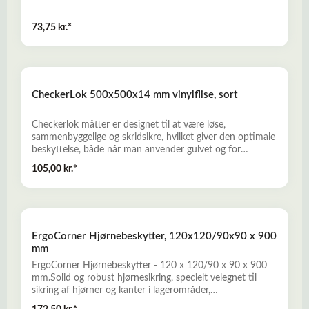
73,75 kr.*
CheckerLok 500x500x14 mm vinylflise, sort
Checkerlok måtter er designet til at være løse,
sammenbyggelige og skridsikre, hvilket giver den optimale
beskyttelse, både når man anvender gulvet og for
gulvbelægningen nedenunder. Der kan tilkøbes kantlister
105,00 kr.*
til fliserne.- Absorberer stød og støj i arbejdsmiljøet-
Sammenlåsning betyder, ingen behov for klæbemidler, og
kan flyttes efter behov- Kan anvendes på alle gulve eller
på arbejdsborde- Let at rengøre og kan anvendes både i
våde og tørre miljøer- Skridsikker, holdbare, slidstærke og
ErgoCorner Hjørnebeskytter, 120x120/90x90 x 900
beskytter mod kolde og våde gulvoverfladerMål:
mm
500x500x14 mm. = 0,22 m2/flise = 4,6 flise/m2
ErgoCorner Hjørnebeskytter - 120 x 120/90 x 90 x 900
mm.Solid og robust hjørnesikring, specielt velegnet til
sikring af hjørner og kanter i lagerområder,
værkstederparkeringshuse, i detailhandelen og på steder