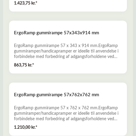
private boliger, butikker, offentlige bygninger og i
1.423,75 kr.*
erhvervslivet. - Fremstillet af miljørigtig genbrugsgummi
fra udtjente bildæk- Slidstærke, skridsikre og
vejrbestandige- Nem montage, uden anvendelse af
specialværktøj- Bredt produktprogram, som omfatter
både standardramper og specialramper. Læs mere her
ErgoRamp gummirampe 57x343x914 mm
om Gummiramper
ErgoRamp gummirampe 57 x 343 x 914 mm.ErgoRamp
gummiramper/handicapramper er ideelle til anvendelse i
forbindelse med forbedring af adgangsforholdene ved
private boliger, butikker, offentlige bygninger og i
863,75 kr.*
erhvervslivet. - Fremstillet af miljørigtig genbrugsgummi
fra udtjente bildæk- Slidstærke, skridsikre og
vejrbestandige- Nem montage, uden anvendelse af
specialværktøj- Bredt produktprogram, som omfatter
både standardramper og specialramper. Læs mere her
ErgoRamp gummirampe 57x762x762 mm
om Gummiramper
ErgoRamp gummirampe 57 x 762 x 762 mm.ErgoRamp
gummiramper/handicapramper er ideelle til anvendelse i
forbindelse med forbedring af adgangsforholdene ved
private boliger, butikker, offentlige bygninger og i
1.210,00 kr.*
erhvervslivet. - Fremstillet af miljørigtig genbrugsgummi
fra udtjente bildæk- Slidstærke, skridsikre og