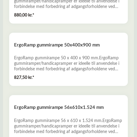
gummiramper/handicapramper er ideelle til anvendelse i
forbindelse med forbedring af adgangsforholdene ved
private boliger, butikker, offentlige bygninger og i
880,00 kr.*
erhvervslivet. - Fremstillet af miljørigtig genbrugsgummi
fra udtjente bildæk- Slidstærke, skridsikre og
vejrbestandige- Nem montage, uden anvendelse af
specialværktøj- Bredt produktprogram, som omfatter
både standardramper og specialramper. Læs mere her
ErgoRamp gummirampe 50x400x900 mm
om Gummiramper
ErgoRamp gummirampe 50 x 400 x 900 mm.ErgoRamp
gummiramper/handicapramper er ideelle til anvendelse i
forbindelse med forbedring af adgangsforholdene ved
private boliger, butikker, offentlige bygninger og i
827,50 kr.*
erhvervslivet. - Fremstillet af miljørigtig genbrugsgummi
fra udtjente bildæk- Slidstærke, skridsikre og
vejrbestandige- Nem montage, uden anvendelse af
specialværktøj- Bredt produktprogram, som omfatter
både standardramper og specialramper. Læs mere her
ErgoRamp gummirampe 56x610x1.524 mm
om Gummiramper
ErgoRamp gummirampe 56 x 610 x 1.524 mm.ErgoRamp
gummiramper/handicapramper er ideelle til anvendelse i
forbindelse med forbedring af adgangsforholdene ved