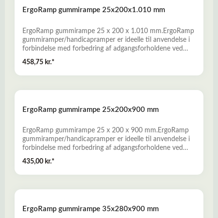
både standardramper og specialramper. Læs mere her
ErgoRamp gummirampe 25x200x1.010 mm
om Gummiramper
ErgoRamp gummirampe 25 x 200 x 1.010 mm.ErgoRamp
gummiramper/handicapramper er ideelle til anvendelse i
forbindelse med forbedring af adgangsforholdene ved
private boliger, butikker, offentlige bygninger og i
458,75 kr.*
erhvervslivet. - Fremstillet af miljørigtig genbrugsgummi
fra udtjente bildæk- Slidstærke, skridsikre og
vejrbestandige- Nem montage, uden anvendelse af
specialværktøj- Bredt produktprogram, som omfatter
både standardramper og specialramper. Læs mere her
ErgoRamp gummirampe 25x200x900 mm
om Gummiramper
ErgoRamp gummirampe 25 x 200 x 900 mm.ErgoRamp
gummiramper/handicapramper er ideelle til anvendelse i
forbindelse med forbedring af adgangsforholdene ved
private boliger, butikker, offentlige bygninger og i
435,00 kr.*
erhvervslivet. - Fremstillet af miljørigtig genbrugsgummi
fra udtjente bildæk- Slidstærke, skridsikre og
vejrbestandige- Nem montage, uden anvendelse af
specialværktøj- Bredt produktprogram, som omfatter
både standardramper og specialramper. Læs mere her
ErgoRamp gummirampe 35x280x900 mm
om Gummiramper