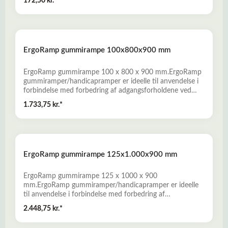
172,50 kr.*
hvor der er stor trafik med kørende materiel eksempelvis
pallevogne, kundevogne, trucks mm. Miljørigtigt og
vedligeholdelsesfrit produkt som kan genanvendes. Læs
mere her om ErgoCorner Hjørnebeskytter
ErgoRamp gummirampe 100x800x900 mm
ErgoRamp gummirampe 100 x 800 x 900 mm.ErgoRamp
gummiramper/handicapramper er ideelle til anvendelse i
forbindelse med forbedring af adgangsforholdene ved
private boliger, butikker, offentlige bygninger og i
1.733,75 kr.*
erhvervslivet. - Fremstillet af miljørigtig genbrugsgummi
fra udtjente bildæk- Slidstærke, skridsikre og
vejrbestandige- Nem montage, uden anvendelse af
specialværktøj- Bredt produktprogram, som omfatter
både standardramper og specialramper. Læs mere her
ErgoRamp gummirampe 125x1.000x900 mm
om Gummiramper
ErgoRamp gummirampe 125 x 1000 x 900
mm.ErgoRamp gummiramper/handicapramper er ideelle
til anvendelse i forbindelse med forbedring af
adgangsforholdene ved private boliger, butikker, offentlige
2.448,75 kr.*
bygninger og i erhvervslivet. - Fremstillet af miljørigtig
genbrugsgummi fra udtjente bildæk- Slidstærke, skridsikre