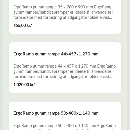
ErgoRamp gummirampe 35 x 280 x 900 mm.ErgoRamp
gummiramper/handicapramper er ideelle til anvendelse i
forbindelse med forbedring af adgangsforholdene ved
private boliger, butikker, offentlige bygninger og i
655,00 kr.*
erhvervslivet. - Fremstillet af miljørigtig genbrugsgummi
fra udtjente bildæk- Slidstærke, skridsikre og
vejrbestandige- Nem montage, uden anvendelse af
specialværktøj- Bredt produktprogram, som omfatter
både standardramper og specialramper. Læs mere her
ErgoRamp gummirampe 44x457x1.270 mm
om Gummiramper
ErgoRamp gummirampe 44 x 457 x 1.270 mm.ErgoRamp
gummiramper/handicapramper er ideelle til anvendelse i
forbindelse med forbedring af adgangsforholdene ved
private boliger, butikker, offentlige bygninger og i
1.020,00 kr.*
erhvervslivet. - Fremstillet af miljørigtig genbrugsgummi
fra udtjente bildæk- Slidstærke, skridsikre og
vejrbestandige- Nem montage, uden anvendelse af
specialværktøj- Bredt produktprogram, som omfatter
både standardramper og specialramper. Læs mere her
ErgoRamp gummirampe 50x400x1.140 mm
om Gummiramper
ErgoRamp gummirampe 50 x 400 x 1.140 mm.ErgoRamp