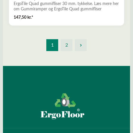
ErgoTile Quad gummifliser 30 mm. tykkelse. Læs mere her
om Gummiramper og ErgoTile Quad gummifliser
147,50 kr.*
1
2