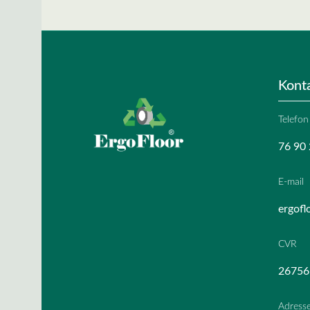
Kont
Telefon
76 90 
E-mail
ergofl
CVR
26756
Adress