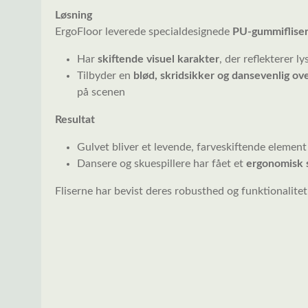
Løsning
ErgoFloor leverede specialdesignede
PU-gummiflise
Har
skiftende visuel karakter
, der reflekterer 
Tilbyder en
blød, skridsikker og dansevenlig ov
på scenen
Resultat
Gulvet bliver et levende, farveskiftende element 
Dansere og skuespillere har fået et
ergonomisk 
Fliserne har bevist deres robusthed og funktionalite
Spring over billedgalleri