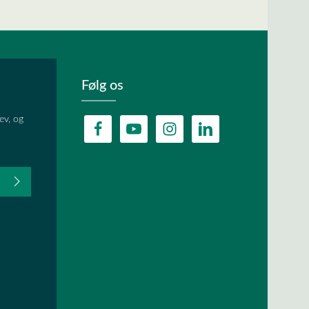
Følg os
ev, og
fter du,
HA, og
lder.
ævet.
r
og
vilkår og