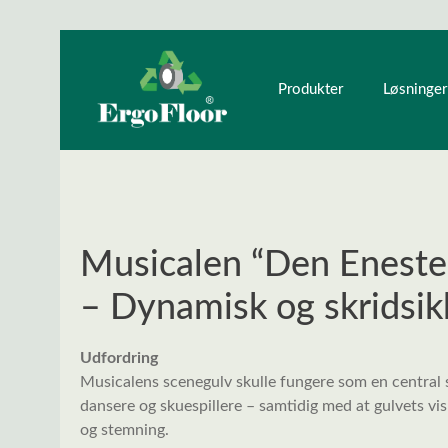
ndhold
Gå til hovednavigation
Produkter
Løsninger
Musicalen “Den Eneste
– Dynamisk og skridsik
Udfordring
Musicalens scenegulv skulle fungere som en central 
dansere og skuespillere – samtidig med at gulvets vis
og stemning.