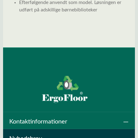
Efterfølgende anvendt som model. Løsningen er
udført på adskillige børnebiblioteker
Spring over billedgalleri
Kontaktinformationer