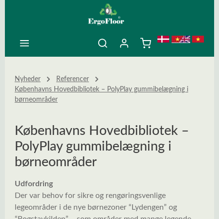
ovedindhold
Nyheder
Referencer
Københavns Hovedbibliotek – PolyPlay gummibelægning i
børneområder
Københavns Hovedbibliotek –
PolyPlay gummibelægning i
børneområder
Udfordring
Der var behov for sikre og rengøringsvenlige
legeområder i de nye børnezoner “Lydengen” og