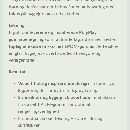
“Bogstavkilden” – som områder med mange legende
børn og derfor var der behov for en gulvløsning med
fokus på hygiejne og skridsikkerhed.
Løsning
ErgoFloor leverede og installerede
PolyPlay
gummibelægning
som faldunderlag, udformet med et
toplag af ekstra fin-kornet EPDM-gummi
. Dette sikrer
en glat, hygiejnisk overflade, let at rengøre og
vedligeholde.
Resultat
Visuelt flot og inspirerende design
– i farverige
legezoner, der indbyder til leg og læring
Skridsikker og hygiejnisk overflade
, med ekstra
finkornet EPDM-gummi for optimal
rengøringsvenlighed
En holdbar, sikker løsning – som er flot og
skridsikker