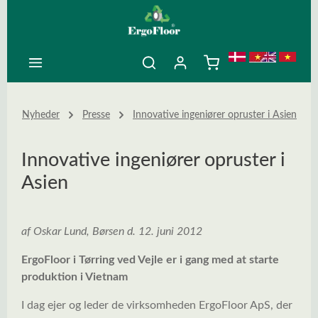
ovedindhold
Nyheder
Presse
Innovative ingeniører opruster i Asien
Innovative ingeniører opruster i
Asien
af Oskar Lund, Børsen d. 12. juni 2012
ErgoFloor i Tørring ved Vejle er i gang med at starte
produktion i Vietnam
I dag ejer og leder de virksomheden ErgoFloor ApS, der