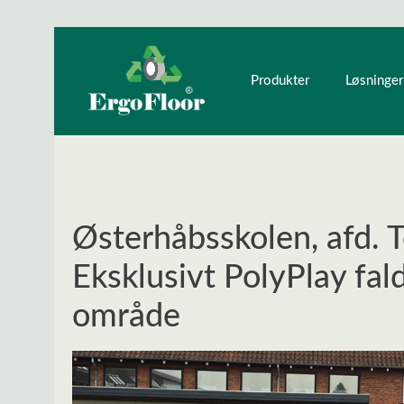
ndhold
Gå til hovednavigation
Produkter
Løsninger
Østerhåbsskolen, afd. 
Eksklusivt PolyPlay fal
område