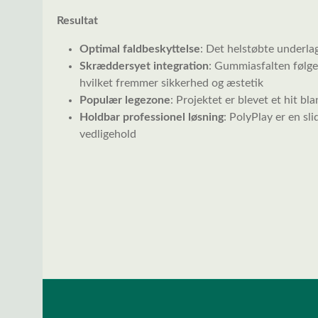
Resultat
Optimal faldbeskyttelse
: Det helstøbte underlag
Skræddersyet integration
: Gummiasfalten følg
hvilket fremmer sikkerhed og æstetik
Populær legezone
: Projektet er blevet et hit b
Holdbar professionel løsning
: PolyPlay er en sl
vedligehold
Spring over billedgalleri