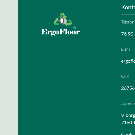
Kont
Telefon
76 90 
E-mail
ergofl
CVR
26756
Adress
Viborg
7160 T
Cookie