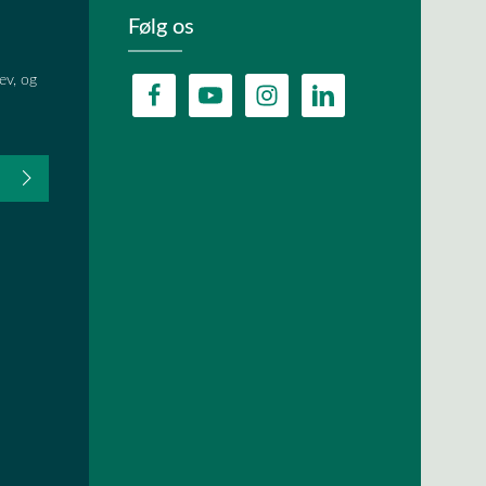
Følg os
ev, og
fter du,
HA, og
lder.
ævet.
r
og
vilkår og