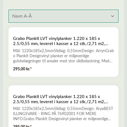
Grabo PlankIt LVT vinylplanker 1.220 x 185 x
2.5/0,55 mm, leveret i kasser a 12 stk./2,71 m2,
design Arryn
Mål: 1220x185x2,5mmSlidlag: 0,55mmDesign: ArrynGrab
o PlankIt Designvinyl planker er miljøvenlige
gulvbelægninger til arealer med stor slidbelastning. Med
Grabo PlankIt vinylgulv opnås en fleksibel og elastisk
295,00 kr.*
gulvflade med fremragende skridsikkerhed, hygiejniske
egenskaber, rengøringsvenlighed, akustiske egenskaber,
trinstøjdæmpning og brandegenskaber, som medfører en
hygiejnisk, miljø- og sikkerhedsmæssig forsvarlig løsning.
Grabo PlankIt fremstilles miljøvenligt af virgin PVC og er
Grabo PlankIt LVT vinylplanker 1.220 x 185 x
fri for tungmetaller, opløsningsmidler og
2.5/0,55 mm, leveret i kasser a 12 stk./2,71 m2,
phthalater.Designvinyl planker og fliser, også kaldet LVT
design Arya
(Luxury Vinyl Tiles), er en prisbillig, holdbar og fleksibel
Mål: 1220x185x2,5mmSlidlag: 0,55mmDesign: AryaBEST
gulvbelægning til erhverv, institutioner og boliger m.m.
ILLINGSVARE - RING PÅ 76902001 FOR MERE
Designet kommer fra en fotografisk film og overfladen
INFO.Grabo PlankIt Designvinyl planker er miljøvenlige
kan præges med f.eks. trætekstur eller stentekstur, derved
gulvbelægninger til arealer med stor slidbelastning. Med