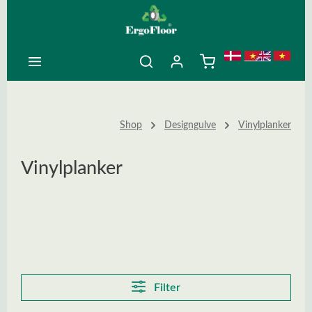
ovedindhold
Shop
Designgulve
Vinylplanker
Vinylplanker
Filter