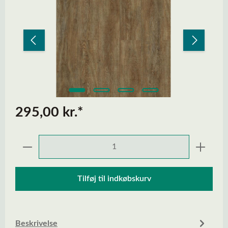
295,00 kr.*
Produktmængde: Indtast den ønskede mængd
Tilføj til indkøbskurv
Beskrivelse