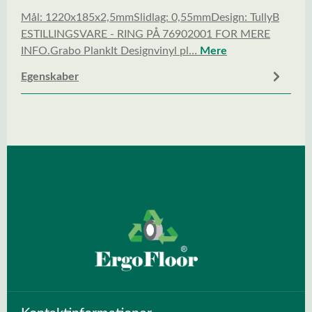
Mål: 1220x185x2,5mmSlidlag: 0,55mmDesign: TullyB
ESTILLINGSVARE - RING PÅ 76902001 FOR MERE
INFO.Grabo PlankIt Designvinyl pl…
Mere
Egenskaber