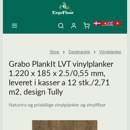
ovedindhold
Shop
Designgulve
Vinylplanker
Grabo PlankIt LVT vinylplanker
1.220 x 185 x 2.5/0,55 mm,
leveret i kasser a 12 stk./2,71
m2, design Tully
Naturtro og prisbillige vinylplanker og vinylfliser
Spring over billedgalleri