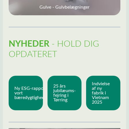
Gulve - Gulvbelægninger
NYHEDER
- HOLD DIG
OPDATERET
Spring kategorigalleri over
Indvielse
25 års
Ny ESG-rapport samler
af ny
jubilæums-
vort
fabrik i
fejring i
bæredygtighedsarbejde
Vietnam
Tørring
2025