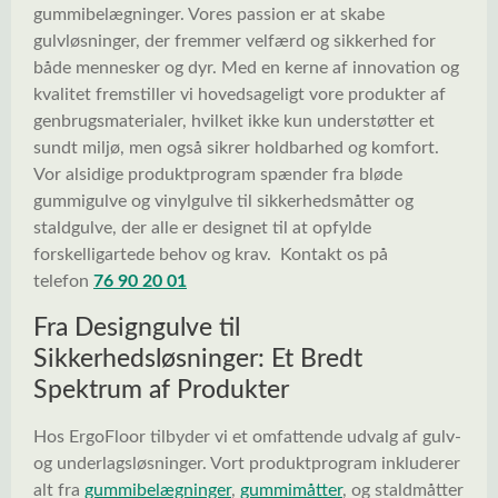
gummibelægninger. Vores passion er at skabe
gulvløsninger, der fremmer velfærd og sikkerhed for
både mennesker og dyr. Med en kerne af innovation og
kvalitet fremstiller vi hovedsageligt vore produkter af
genbrugsmaterialer, hvilket ikke kun understøtter et
sundt miljø, men også sikrer holdbarhed og komfort.
Vor alsidige produktprogram spænder fra bløde
gummigulve og vinylgulve til sikkerhedsmåtter og
staldgulve, der alle er designet til at opfylde
forskelligartede behov og krav. Kontakt os på
telefon
76 90 20 01
Fra Designgulve til
Sikkerhedsløsninger: Et Bredt
Spektrum af Produkter
Hos ErgoFloor tilbyder vi et omfattende udvalg af gulv-
og underlagsløsninger. Vort produktprogram inkluderer
alt fra
gummibelægninger
,
gummimåtter
, og staldmåtter