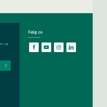
Følg os
ev, og
fter du,
HA, og
lder.
ævet.
r
og
vilkår og