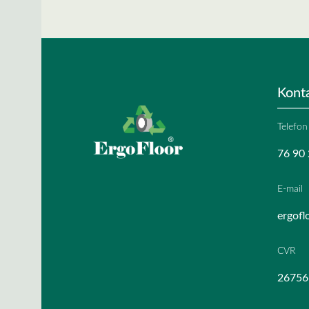
Kont
Telefon
76 90 
E-mail
ergofl
CVR
26756