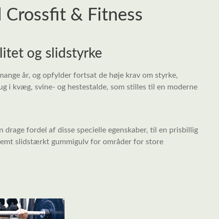
l Crossfit & Fitness
itet og slidstyrke
mange år, og opfylder fortsat de høje krav om styrke,
rug i kvæg, svine- og hestestalde, som stilles til en moderne
drage fordel af disse specielle egenskaber, til en prisbillig
remt slidstærkt gummigulv for områder for store