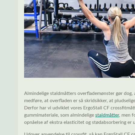
Almindelige staldmåtters overflademønster gør dog, 
medføre, at overfladen er så skridsikker, at pludsel
Derfor har vi udviklet vores ErgoStall CF crossfitmåt
gummimateriale, som almindelige
staldmåtter
, men f
opnåelse af ekstra elasticitet og stødabsorbering er
Udover anvendelse til crossfit, så kan ErgoStall CF 