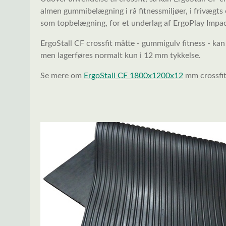
almen gummibelægning i rå fitnessmiljøer, i frivægts
som topbelægning, for et underlag af ErgoPlay Impac
ErgoStall CF crossfit måtte - gummigulv fitness - ka
men lagerføres normalt kun i 12 mm tykkelse.
Se mere om
ErgoStall CF 1800x1200x12
mm crossfi