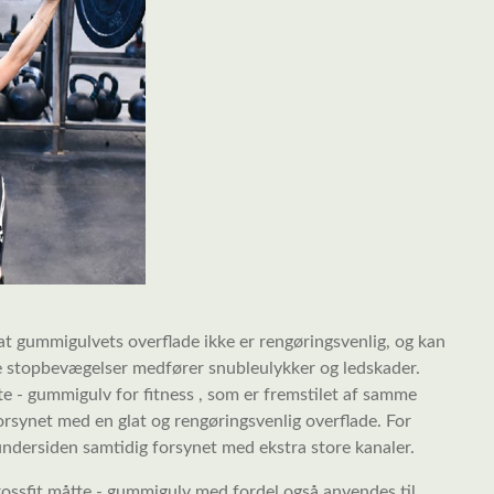
at gummigulvets overflade ikke er rengøringsvenlig, og kan
ige stopbevægelser medfører snubleulykker og ledskader.
te - gummigulv for fitness , som er fremstilet af samme
orsynet med en glat og rengøringsvenlig overflade. For
 undersiden samtidig forsynet med ekstra store kanaler.
crossfit måtte - gummigulv med fordel også anvendes til