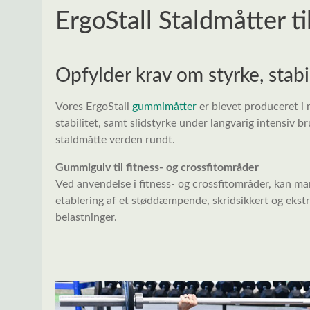
ErgoStall Staldmåtter ti
Opfylder krav om styrke, stabil
Vores ErgoStall
gummimåtter
er blevet produceret i 
stabilitet, samt slidstyrke under langvarig intensiv b
staldmåtte verden rundt.
Gummigulv til fitness- og crossfitområder
Ved anvendelse i fitness- og crossfitområder, kan man 
etablering af et støddæmpende, skridsikkert og ekst
belastninger.