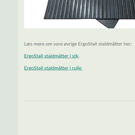
Læs mere om vore øvrige ErgoStall staldmåtter her:
ErgoStall staldmåtter i stk
.
ErgoStall staldmåtter i rulle
Spring over billedgalleri