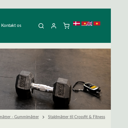
Kontakt os
måtter - Gummimåtter
Staldmåtter til Crossfit & Fitness