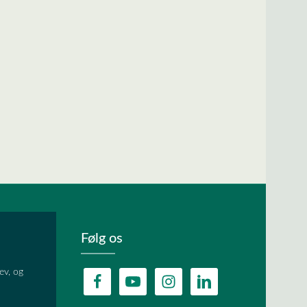
Følg os
ev, og