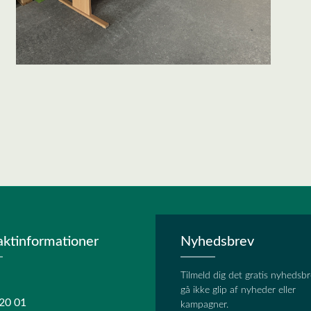
aktinformationer
Nyhedsbrev
Tilmeld dig det gratis nyhedsbr
gå ikke glip af nyheder eller
20 01
kampagner.