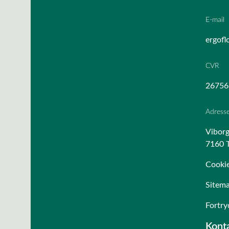
E-mail
ergofl
CVR
26756
Adress
Viborg
7160 T
Cookie
Sitem
Fortry
Konta