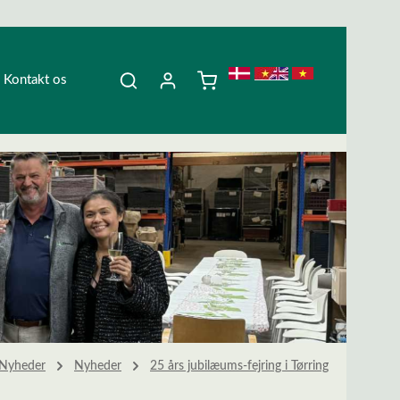
Kontakt os
Nyheder
Nyheder
25 års jubilæums-fejring i Tørring