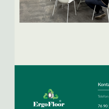
Spring over billedgalleri
Kont
Telefon
76 90 