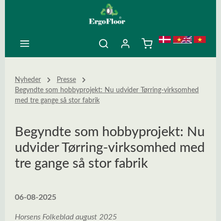
ovedindhold
Nyheder
Presse
Begyndte som hobbyprojekt: Nu udvider Tørring-virksomhed
med tre gange så stor fabrik
Begyndte som hobbyprojekt: Nu
udvider Tørring-virksomhed med
tre gange så stor fabrik
06-08-2025
Horsens Folkeblad august 2025