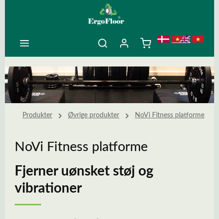
ovedindhold
Produkter
Øvrige produkter
NoVi Fitness platforme
NoVi Fitness platforme
Fjerner uønsket støj og
vibrationer