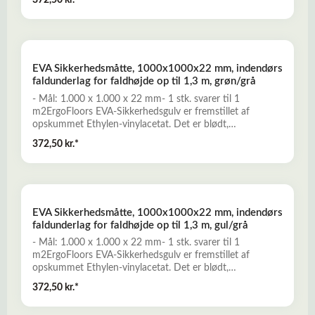
372,50 kr.*
til indendørs legeområder og tumlerum, til kampsport,
fitness og træning med frivægte, mm. - Stramme
puzzlesamlinger sikrer, at pladerne ikke tander i højden
ved ujævnt underlag- Nem montage uden anvendelse af
specialværktøjLæs mere her om EVA-Sikkerhedsgulv
EVA Sikkerhedsmåtte, 1000x1000x22 mm, indendørs
faldunderlag for faldhøjde op til 1,3 m, grøn/grå
- Mål: 1.000 x 1.000 x 22 mm- 1 stk. svarer til 1
m2ErgoFloors EVA-Sikkerhedsgulv er fremstillet af
opskummet Ethylen-vinylacetat. Det er blødt,
stødabsorberende, komfortabelt, og ideelt til anvendelse
372,50 kr.*
til indendørs legeområder og tumlerum, til kampsport,
fitness og træning med frivægte, mm. - Stramme
puzzlesamlinger sikrer, at pladerne ikke tander i højden
ved ujævnt underlag- Nem montage uden anvendelse af
specialværktøjLæs mere her om EVA-Sikkerhedsgulv
EVA Sikkerhedsmåtte, 1000x1000x22 mm, indendørs
faldunderlag for faldhøjde op til 1,3 m, gul/grå
- Mål: 1.000 x 1.000 x 22 mm- 1 stk. svarer til 1
m2ErgoFloors EVA-Sikkerhedsgulv er fremstillet af
opskummet Ethylen-vinylacetat. Det er blødt,
stødabsorberende, komfortabelt, og ideelt til anvendelse
372,50 kr.*
til indendørs legeområder og tumlerum, til kampsport,
fitness og træning med frivægte, mm. - Stramme