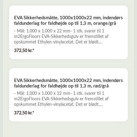
puzzlesamlinger sikrer, at pladerne ikke tander i højden
ved ujævnt underlag- Nem montage uden anvendelse af
specialværktøjLæs mere her om EVA-Sikkerhedsgulv
EVA Sikkerhedsmåtte, 1000x1000x22 mm, indendørs
faldunderlag for faldhøjde op til 1,3 m, orange/grå
- Mål: 1.000 x 1.000 x 22 mm- 1 stk. svarer til 1
m2ErgoFloors EVA-Sikkerhedsgulv er fremstillet af
opskummet Ethylen-vinylacetat. Det er blødt,
stødabsorberende, komfortabelt, og ideelt til anvendelse
372,50 kr.*
til indendørs legeområder og tumlerum, til kampsport,
fitness og træning med frivægte, mm. - Stramme
puzzlesamlinger sikrer, at pladerne ikke tander i højden
ved ujævnt underlag- Nem montage uden anvendelse af
specialværktøjLæs mere her om EVA-Sikkerhedsgulv
EVA Sikkerhedsmåtte, 1000x1000x22 mm, indendørs
faldunderlag for faldhøjde op til 1,3 m, rød/grå
- Mål: 1.000 x 1.000 x 22 mm- 1 stk. svarer til 1
m2ErgoFloors EVA-Sikkerhedsgulv er fremstillet af
opskummet Ethylen-vinylacetat. Det er blødt,
stødabsorberende, komfortabelt, og ideelt til anvendelse
372,50 kr.*
til indendørs legeområder og tumlerum, til kampsport,
fitness og træning med frivægte, mm. - Stramme
puzzlesamlinger sikrer, at pladerne ikke tander i højden
ved ujævnt underlag- Nem montage uden anvendelse af