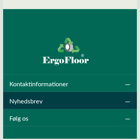
specialværktøjLæs mere her om EVA-Sikkerhedsgulv
Kontaktinformationer
Nyhedsbrev
Følg os