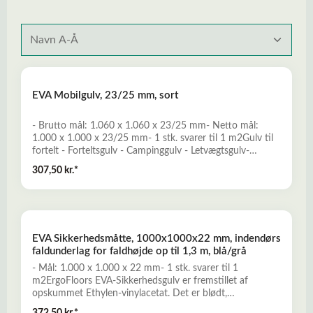
EVA Mobilgulv, 23/25 mm, sort
- Brutto mål: 1.060 x 1.060 x 23/25 mm- Netto mål:
1.000 x 1.000 x 23/25 mm- 1 stk. svarer til 1 m2Gulv til
fortelt - Forteltsgulv - Campinggulv - Letvægtsgulv-
Fremstillet of opskummet Ethylen-vinylacetat- Hårdt,
307,50 kr.*
men samtidig stødabsorberende, bøjelig og komfortabel-
Ideelt til anvendelse som campinggulv i fortelte og telte
mm- Bøjer sig i bløde buer efter underlaget, og medvirker
dermed til udjævning - Stramme puzzlesamlinger sikrer, at
pladerne ikke tander i højden ved ujævnt underlag- Nem
EVA Sikkerhedsmåtte, 1000x1000x22 mm, indendørs
montage uden anvendelse af specialværktøjLæs mere her
faldunderlag for faldhøjde op til 1,3 m, blå/grå
om EVA Mobilgulv
- Mål: 1.000 x 1.000 x 22 mm- 1 stk. svarer til 1
m2ErgoFloors EVA-Sikkerhedsgulv er fremstillet af
opskummet Ethylen-vinylacetat. Det er blødt,
stødabsorberende, komfortabelt, og ideelt til anvendelse