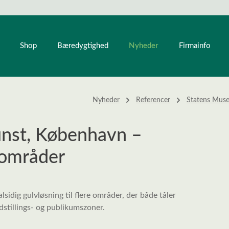
Nyheder
Shop
Bæredygtighed
Firmainfo
Nyheder
Referencer
Statens Muse
nst, København –
-områder
idig gulvløsning til flere områder, der både tåler
udstillings- og publikumszoner.