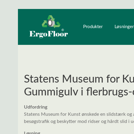
ndhold
Gå til hovednavigation
Produkter
Løsninger
Statens Museum for Ku
Gummigulv i flerbrugs
Udfordring
Statens Museum for Kunst ønskede en slidstærk og als
besøgstrafik og beskytter mod ridser og hårdt slid i 
Løsning