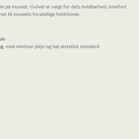
de på museet. Gulvet er valgt for dets holdbarhed, komfort
et til museets forskellige funktioner.
ulv
ug
, med minimal pleje og høj æstetisk standard