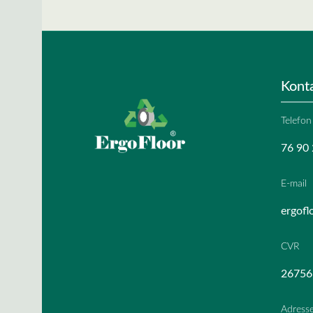
Kont
Telefon
76 90 
E-mail
ergofl
CVR
26756
Adress