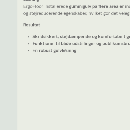
ErgoFloor installerede
gummigulv på flere arealer
in
og støjreducerende egenskaber, hvilket gør det velegn
Resultat
Skridsikkert, støjdæmpende og komfortabelt
g
Funktionel til både udstillinger og publikumsbr
En
robust gulvløsning
Spring over billedgalleri