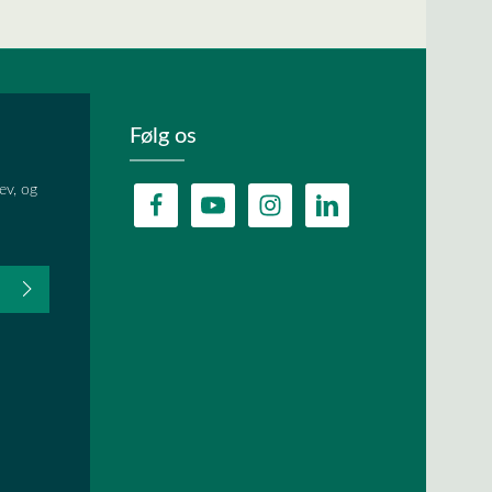
Følg os
ev, og
fter du,
HA, og
lder.
ævet.
r
og
vilkår og