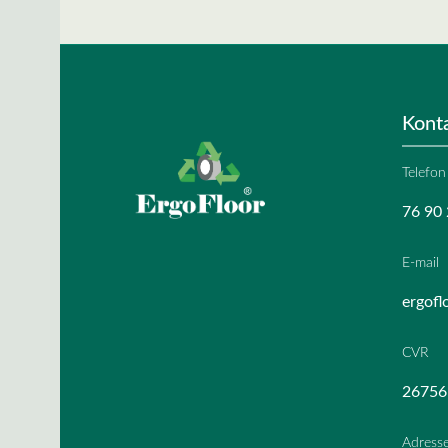
Kont
Telefon
76 90 
E-mail
ergofl
CVR
26756
Adress