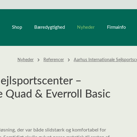
Nyheder
Shop
Bæredygtighed
Firmainfo
Nyheder
Referencer
Aarhus Internationale Sejlsportsc
ejlsportscenter –
e Quad & Everroll Basic
løsning, der var både slidstærk og komfortabel for