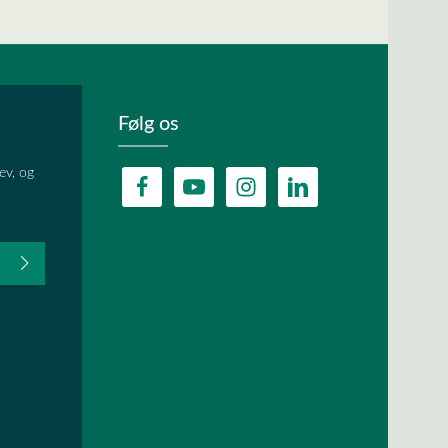
Følg os
ev, og
fter du,
HA, og
lder.
ævet.
r
og
vilkår og