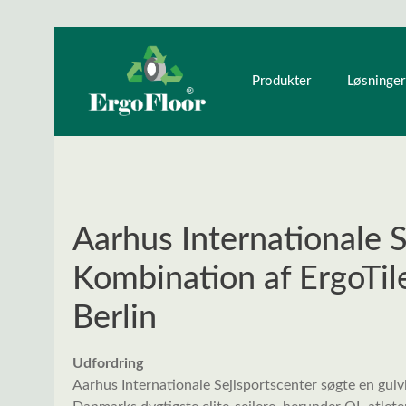
ndhold
Gå til hovednavigation
Produkter
Løsninger
Aarhus Internationale S
Kombination af ErgoTil
Berlin
Udfordring
Aarhus Internationale Sejlsportscenter søgte en gulv