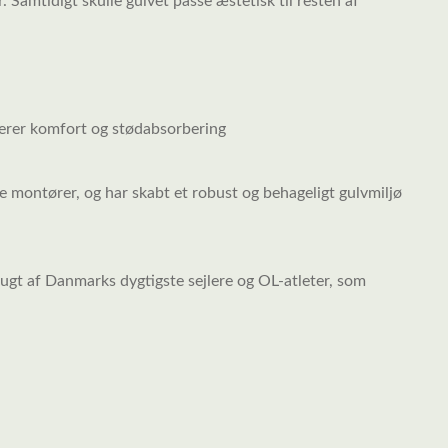
 Samtidigt skulle gulvet passe æstetisk til resten af
verer komfort og stødabsorbering
montører, og har skabt et robust og behageligt gulvmiljø
rugt af Danmarks dygtigste sejlere og OL-atleter, som