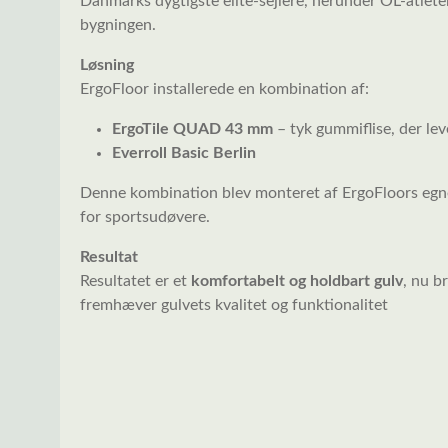
Danmarks dygtigste elite-sejlere, herunder OL-atleter.
bygningen.
Løsning
ErgoFloor installerede en kombination af:
ErgoTile QUAD 43 mm
– tyk gummiflise, der le
Everroll Basic Berlin
Denne kombination blev monteret af ErgoFloors egne 
for sportsudøvere.
Resultat
Resultatet er et
komfortabelt og holdbart gulv
, nu b
fremhæver gulvets kvalitet og funktionalitet
Spring over billedgalleri