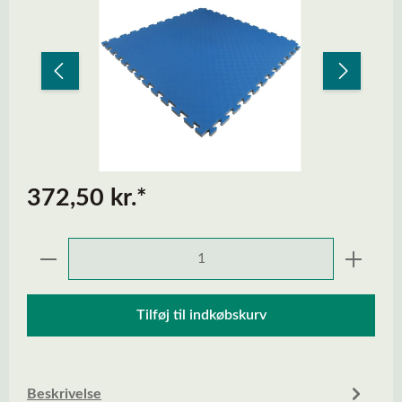
372,50 kr.*
Produktmængde: Indtast den ønskede mængd
Tilføj til indkøbskurv
Beskrivelse