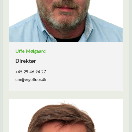
Uffe Mølgaard
Direktør
+45 29 46 94 27
um@ergofloor.dk