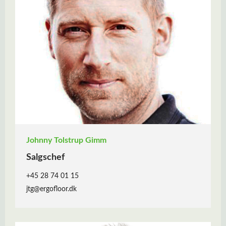
Johnny Tolstrup Gimm
Salgschef
+45 28 74 01 15
jtg@ergofloor.dk