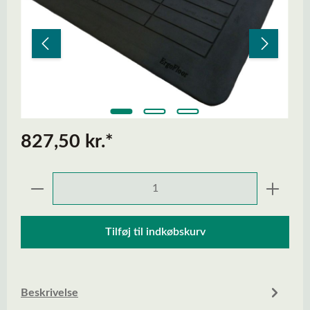
827,50 kr.*
Produktmængde: Indtast den ønskede mængd
Tilføj til indkøbskurv
Beskrivelse