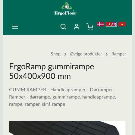
ovedindhold
Shop
Øvrige produkter
Ramper
ErgoRamp gummirampe
50x400x900 mm
GUMMIRAMPER - Handicapramper - Dørramper -
Ramper - dørrampe, gummirampe, handicaprampe,
rampe, ramper, skrå rampe
Spring over billedgalleri