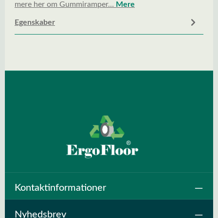
mere her om Gummiramper…
Mere
Egenskaber
Kontaktinformationer
Nyhedsbrev