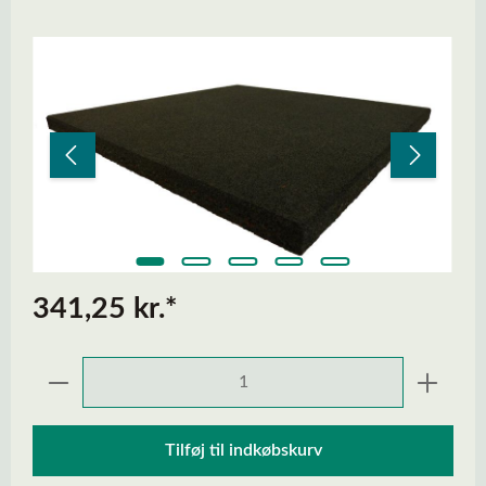
Spring over billedgalleri
341,25 kr.*
Produktmængde: Indtast den ønskede mængd
Tilføj til indkøbskurv