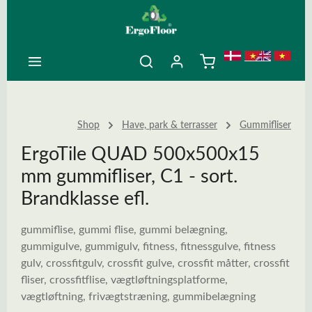
ovedindhold
Shop
Have, park & terrasser
Gummifliser
ErgoTile QUAD 500x500x15
mm gummifliser, C1 - sort.
Brandklasse efl.
gummiflise, gummi flise, gummi belægning,
gummigulve, gummigulv, fitness, fitnessgulve, fitness
gulv, crossfitgulv, crossfit gulve, crossfit måtter, crossfit
fliser, crossfitflise, vægtløftningsplatforme,
vægtløftning, frivægtstræning, gummibelægning