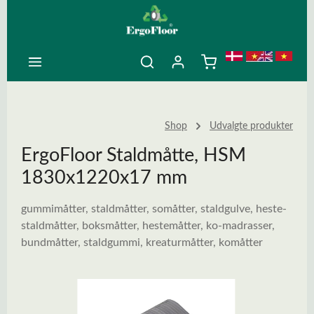
ovedindhold
Shop
Udvalgte produkter
ErgoFloor Staldmåtte, HSM
1830x1220x17 mm
gummimåtter, staldmåtter, somåtter, staldgulve, heste-
staldmåtter, boksmåtter, hestemåtter, ko-madrasser,
bundmåtter, staldgummi, kreaturmåtter, komåtter
Spring over billedgalleri