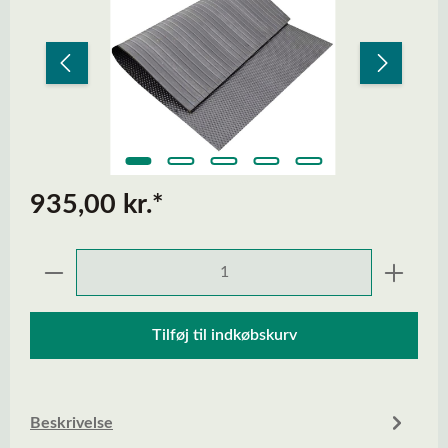
935,00 kr.*
Produktmængde: Indtast den ønskede mængd
Tilføj til indkøbskurv
Beskrivelse