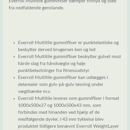
Everroll Multitile gummifliser dæmper trinlyd og stød
fra nedfaldende genstande.
Everroll
Multitile gummifliser er punktelastiske og
beskytter derved brugernes ben og led
Everroll Multitile gummifliser beskytter gulvet mod
hårde slag fra håndvægte og høje
punktbelastninger fra fitnessudstyr
Everroll Multitile gummifliser kan udlægges i
delarealer som gulv-på-gulv-løsning under
vægtbænke m.v.
Everroll Multitile leveres som gummifliser i format
1000x500x27 og 1000x500x43 mm, som
forbindes med hinanden ved hjælp af de
medfølgende dyvler. I 43 mm tykkelse blev
produktet tidligere benævnt Everroll WeightLayer