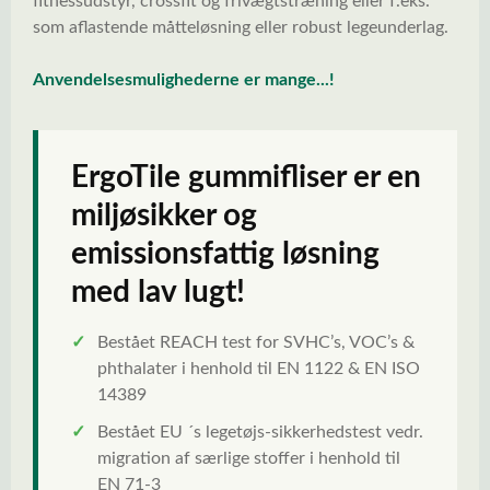
fitnessudstyr, crossfit og frivægtstræning eller f.eks.
som aflastende måtteløsning eller robust legeunderlag.
Anvendelsesmulighederne er mange...!
ErgoTile gummifliser er en
miljøsikker og
emissionsfattig løsning
med lav lugt!
✓
Bestået REACH test for SVHC’s, VOC’s &
phthalater i henhold til EN 1122 & EN ISO
14389
✓
Bestået EU ´s legetøjs-sikkerhedstest vedr.
migration af særlige stoffer i henhold til
EN 71-3