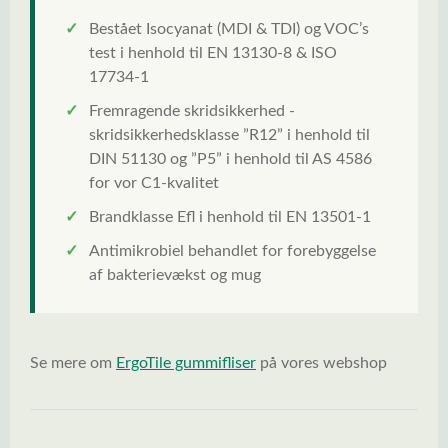
✓
Bestået Isocyanat (MDI & TDI) og VOC’s
test i henhold til EN 13130-8 & ISO
17734-1
✓
Fremragende skridsikkerhed -
skridsikkerhedsklasse ”R12” i henhold til
DIN 51130 og ”P5” i henhold til AS 4586
for vor C1-kvalitet
✓
Brandklasse Efl i henhold til EN 13501-1
✓
Antimikrobiel behandlet for forebyggelse
af bakterievækst og mug
Se mere om
ErgoTile gummifliser
på vores webshop