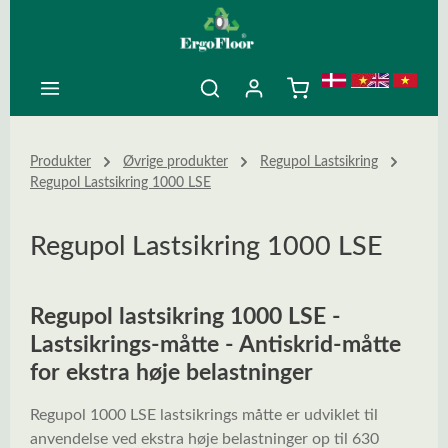
ovedindhold
Produkter
Øvrige produkter
Regupol Lastsikring
Regupol Lastsikring 1000 LSE
Regupol Lastsikring 1000 LSE
Regupol lastsikring 1000 LSE -
Lastsikrings-måtte - Antiskrid-måtte
for ekstra høje belastninger
Regupol 1000 LSE lastsikrings måtte er udviklet til
anvendelse ved ekstra høje belastninger op til 630