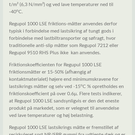
t/m² (6,3 N/mm²) og ved lave temperaturer ned til
o
-40
C.
Regupol 1000 LSE friktions-måtter anvendes derfor
typisk i forbindelse med lastsikring af tungt gods i
forbindelse med lastbiltransporter og søfragt, hvor
traditionelle anti-slip måtter som Regupol 7212 eller
Regupol 9510 RHS Plus ikke kan anvendes.
Friktionskoefficienten for Regupul 1000 LSE
friktionsmåtter er 15-50% (afhængig af
kontaktmaterialet) højere end minimumskravene for
o
lastsikrings måtter og selv ved -15
C % opretholdes en
friktionskoefficient på over 0.6µ. Flere tests indikerer,
at Regupol 1000 LSE sandsynligvis er den det eneste
produkt på markedet, som er velegnet til anvendelse
ved lave temperaturer og høj belastning.
Regupol 1000 LSE lastsikrings måtte er fremstillet af
recirkuleret sort NR/SBR gummi fra udtjente dæk og er