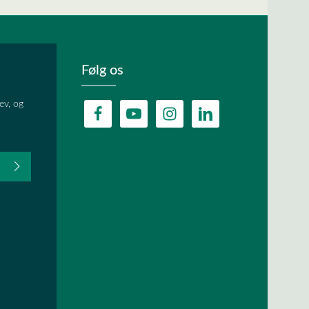
Følg os
ev, og
fter du,
HA, og
lder.
ævet.
r
og
vilkår og