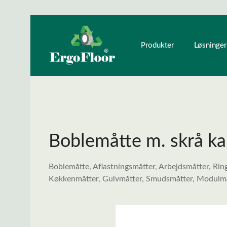
ndhold
Gå til hovednavigation
Produkter
Løsninger
Boblemåtte m. skrå 
Boblemåtte, Aflastningsmåtter, Arbejdsmåtter, Rin
Køkkenmåtter, Gulvmåtter, Smudsmåtter, Modulmå
Spring over billedgalleri