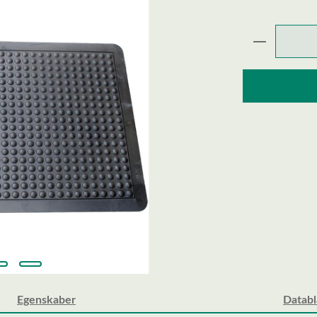
Produktmæ
Egenskaber
Datab