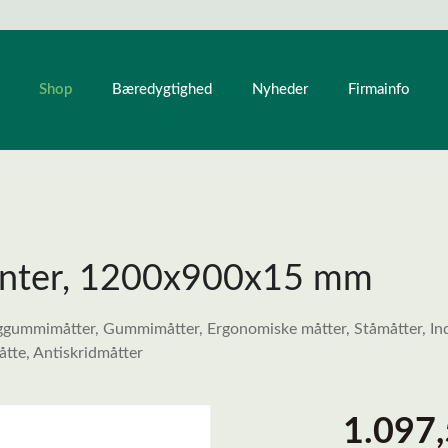
Shop
Bæredygtighed
Nyheder
Firmainfo
kanter, 1200x900x15 mm
ggummimåtter, Gummimåtter, Ergonomiske måtter, Ståmåtter, Indus
tte, Antiskridmåtter
1.097,