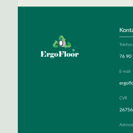
Kont
Telefon
76 90 
E-mail
ergofl
CVR
26756
Adress