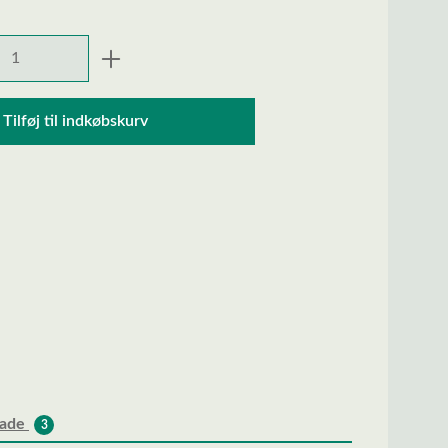
ngde: Indtast den ønskede mængde, eller 
Tilføj til indkøbskurv
lade
3