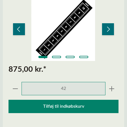
Spring over billedgalleri
875,00 kr.*
Produktmængde: Indtast den ønskede mængd
Tilføj til indkøbskurv