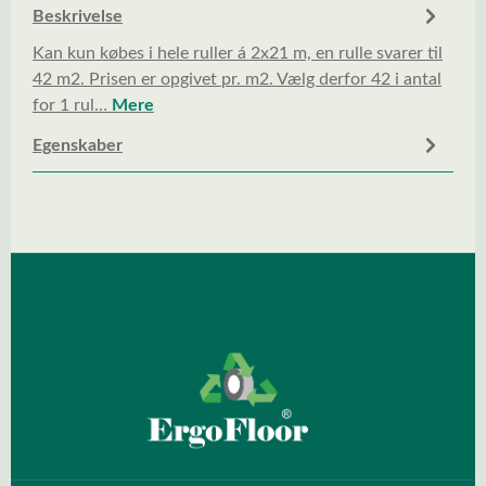
Beskrivelse
Kan kun købes i hele ruller á 2x21 m, en rulle svarer til
42 m2. Prisen er opgivet pr. m2. Vælg derfor 42 i antal
for 1 rul…
Mere
Egenskaber