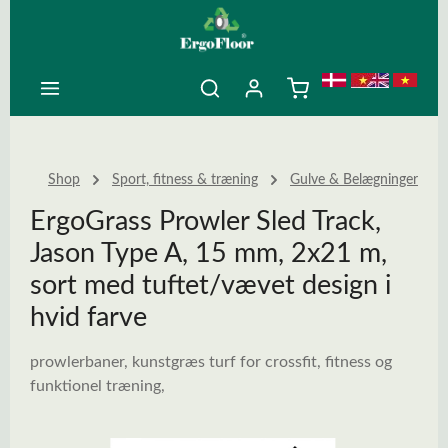
ovedindhold
Shop
Sport, fitness & træning
Gulve & Belægninger
ErgoGrass Prowler Sled Track,
Jason Type A, 15 mm, 2x21 m,
sort med tuftet/vævet design i
hvid farve
prowlerbaner, kunstgræs turf for crossfit, fitness og
funktionel træning,