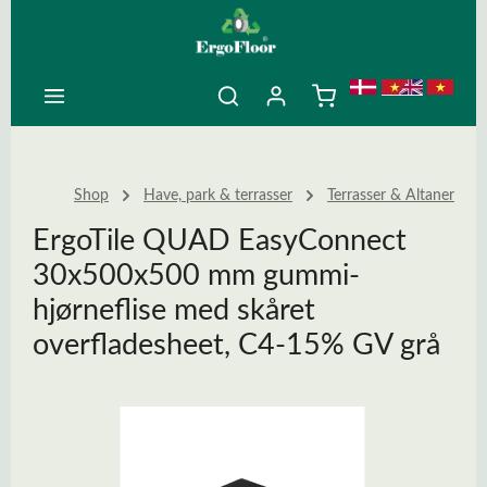
ovedindhold
Shop
Have, park & terrasser
Terrasser & Altaner
ErgoTile QUAD EasyConnect
30x500x500 mm gummi-
hjørneflise med skåret
overfladesheet, C4-15% GV grå
Spring over billedgalleri