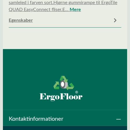
samleled i farven sort.Hjørne gummirampe til ErgoTile
QUAD EasyConnect fliser.E…
Mere
Egenskaber
Kontaktinformationer