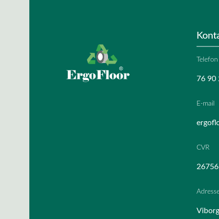
Kont
Telefon
76 90 
E-mail
ergofl
CVR
26756
Adress
Viborg