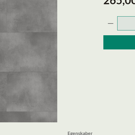
265,00
Produktmæ
Egenskaber