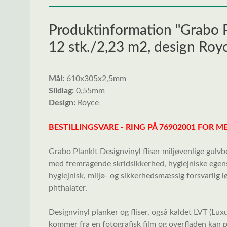
Produktinformation "Grabo Pl
12 stk./2,23 m2, design Roy
Mål:
610x305x2,5mm
Slidlag:
0,55mm
Design:
Royce
BESTILLINGSVARE - RING PÅ 76902001 FOR ME
Grabo PlankIt Designvinyl fliser miljøvenlige gulvb
med fremragende skridsikkerhed, hygiejniske egen
hygiejnisk, miljø- og sikkerhedsmæssig forsvarlig l
phthalater.
Designvinyl planker og fliser, også kaldet LVT (Luxu
kommer fra en fotografisk film og overfladen kan