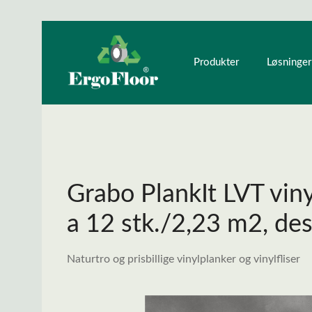
ndhold
Gå til hovednavigation
Produkter
Løsninger
Grabo PlankIt LVT viny
a 12 stk./2,23 m2, de
Naturtro og prisbillige vinylplanker og vinylfliser
Spring over billedgalleri