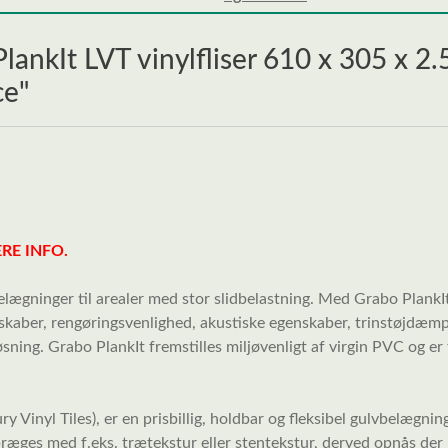
ankIt LVT vinylfliser 610 x 305 x 2.5
ce"
RE INFO.
elægninger til arealer med stor slidbelastning. Med Grabo PlankIt 
skaber, rengøringsvenlighed, akustiske egenskaber, trinstøjdæ
øsning. Grabo PlankIt fremstilles miljøvenligt af virgin PVC og er
ry Vinyl Tiles), er en prisbillig, holdbar og fleksibel gulvbelægnin
 præges med f.eks. trætekstur eller stentekstur, derved opnås d