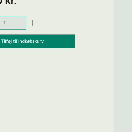
 kr.*
ngde: Indtast den ønskede mængde, eller 
Tilføj til indkøbskurv