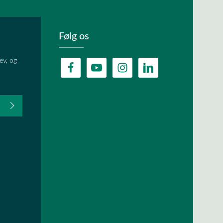
Følg os
ev, og
fter du,
HA, og
lder.
ævet.
r
og
vilkår og