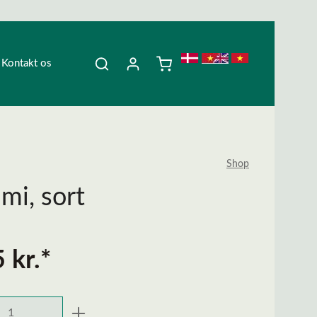
Kontakt os
Shop
i, sort
 kr.*
ngde: Indtast den ønskede mængde, eller 