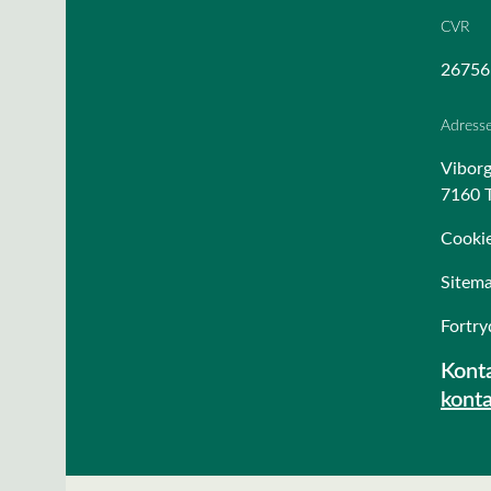
CVR
26756
Adress
Viborg
7160 T
Cookie
Sitem
Fortry
Konta
kont