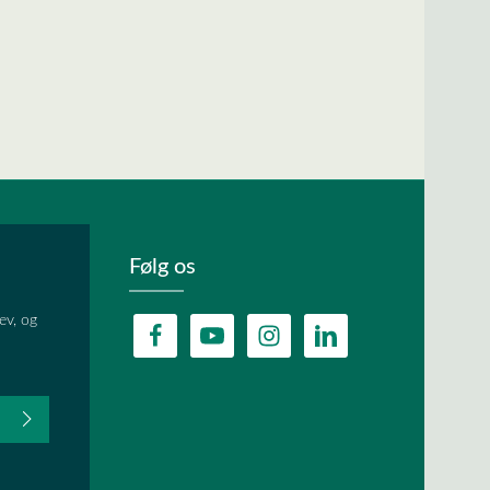
Følg os
ev, og
fter du,
HA, og
lder.
ævet.