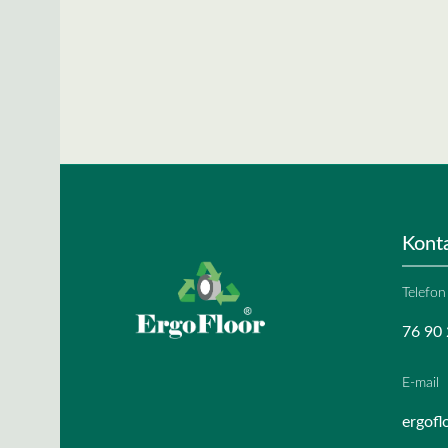
Kont
Telefon
76 90 
E-mail
ergofl