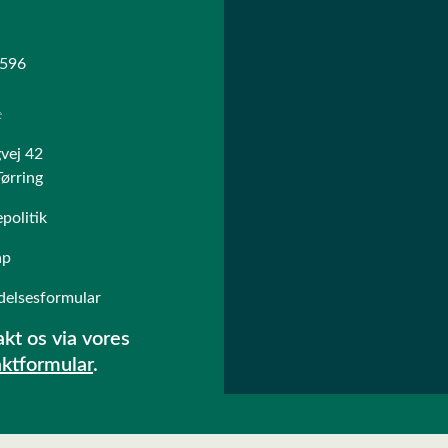
databeskyttelsesoplysninge
accepteret vores
generelle 
betingelser
.
596
e
vej 42
ørring
politik
ap
delsesformular
kt os via vores
aktformular
.