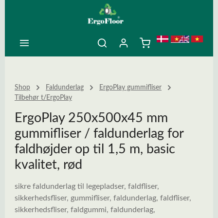
ovedindhold
Shop
Faldunderlag
ErgoPlay gummifliser
Tilbehør t/ErgoPlay
ErgoPlay 250x500x45 mm
gummifliser / faldunderlag for
faldhøjder op til 1,5 m, basic
kvalitet, rød
sikre faldunderlag til legepladser, faldfliser,
sikkerhedsfliser, gummifliser, faldunderlag, faldfliser,
sikkerhedsfliser, faldgummi, faldunderlag,