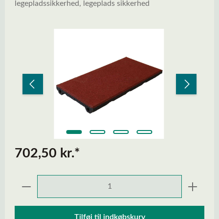
legepladssikkerhed, legeplads sikkerhed
Spring over billedgalleri
702,50 kr.*
Produktmængde: Indtast den ønskede mængd
Tilføj til indkøbskurv