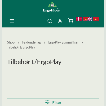
ovedindhold
Shop
Faldunderlag
ErgoPlay gummifliser
Tilbehør t/ErgoPlay
Tilbehør t/ErgoPlay
Filter