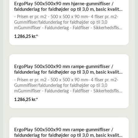
ErgoPlay 500x500x90 mm hjørne-gummifliser /
Miljøvenligt og ugiftigt- Mange forskellige dekorative
faldunderlag for faldhøjder op til 3,0 m, basic kvalitet,
farver- Vanddrænende - permeabelt- Lav brandbarhedLæs
sort
mere her om ErgoPlay gummifliser - faldunderlag
- Prisen er pr. m2 - 500 x 500 x 90 mm- 4 fliser pr. m2-
Gummifliser/faldunderlag for faldhøjder op til 3,0
mGummifliser - Faldunderlag - Faldfliser - Sikkerhedsfliser
- FaldgummiErgoPlay gummifliser er et godt alternativ til
1.286,25 kr.*
traditionelle faldunderlag, og er konstrueret til at yde
optimal falddæmpning og skridsikkerhed for opnåelse af
et sikkert legeunderlag. ErgoPlay er en nemt installeret og
prisbillig løsning, der kun kræver minimal vedligeholdelse.-
Falddæmpende og elastisk- Skridsikkert og slidstærkt-
ErgoPlay 500x500x90 mm rampe-gummifliser /
Miljøvenligt og ugiftigt- Mange forskellige dekorative
faldunderlag for faldhøjder op til 3,0 m, basic kvalitet,
farver- Vanddrænende - permeabelt- Lav brandbarhedLæs
rød
mere her om ErgoPlay gummifliser - faldunderlag
- Prisen er pr. m2 - 500 x 500 x 90 mm- 4 fliser pr. m2-
Gummifliser/faldunderlag for faldhøjder op til 3,0
mGummifliser - Faldunderlag - Faldfliser - Sikkerhedsfliser
- FaldgummiErgoPlay gummirampe er et godt alternativ til
1.286,25 kr.*
traditionelle faldunderlag, og er konstrueret til at yde
optimal falddæmpning og skridsikkerhed for opnåelse af
et sikkert legeunderlag. ErgoPlay er en nemt installeret og
prisbillig løsning, der kun kræver minimal vedligeholdelse.-
Falddæmpende og elastisk- Skridsikkert og slidstærkt-
ErgoPlay 500x500x90 mm rampe-gummifliser /
Miljøvenligt og ugiftigt- Mange forskellige dekorative
faldunderlag for faldhøjder op til 3,0 m, basic kvalitet,
farver- Vanddrænende - permeabelt- Lav brandbarhedLæs