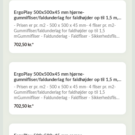
prisbillig løsning, der kun kræver minimal vedligeholdelse.-
Falddæmpende og elastisk- Skridsikkert og slidstærkt-
ErgoPlay 500x500x45 mm hjørne-
Miljøvenligt og ugiftigt- Mange forskellige dekorative
gummifliser/faldunderlag for faldhøjder op til 1,5 m,
farver- Vanddrænende - permeabelt- Lav brandbarhedLæs
basic kvalitet, rød
mere her om ErgoPlay gummifliser - faldunderlag
- Prisen er pr. m2 - 500 x 500 x 45 mm- 4 fliser pr. m2-
Gummifliser/faldunderlag for faldhøjder op til 1,5
mGummifliser - Faldunderlag - Faldfliser - Sikkerhedsfliser
- FaldgummiErgoPlay gummifliser er et godt alternativ til
702,50 kr.*
traditionelle faldunderlag, og er konstrueret til at yde
optimal falddæmpning og skridsikkerhed for opnåelse af
et sikkert legeunderlag. ErgoPlay er en nemt installeret og
prisbillig løsning, der kun kræver minimal vedligeholdelse.-
Falddæmpende og elastisk- Skridsikkert og slidstærkt-
ErgoPlay 500x500x45 mm hjørne-
Miljøvenligt og ugiftigt- Mange forskellige dekorative
gummifliser/faldunderlag for faldhøjder op til 1,5 m,
farver- Vanddrænende - permeabelt- Lav brandbarhedLæs
basic kvalitet, sort
mere her om ErgoPlay gummifliser - faldunderlag
- Prisen er pr. m2 - 500 x 500 x 45 mm- 4 fliser pr. m2-
Gummifliser/faldunderlag for faldhøjder op til 1,5
mGummifliser - Faldunderlag - Faldfliser - Sikkerhedsfliser
- FaldgummiErgoPlay gummifliser er et godt alternativ til
702,50 kr.*
traditionelle faldunderlag, og er konstrueret til at yde
optimal falddæmpning og skridsikkerhed for opnåelse af
et sikkert legeunderlag. ErgoPlay er en nemt installeret og
prisbillig løsning, der kun kræver minimal vedligeholdelse.-
Falddæmpende og elastisk- Skridsikkert og slidstærkt-