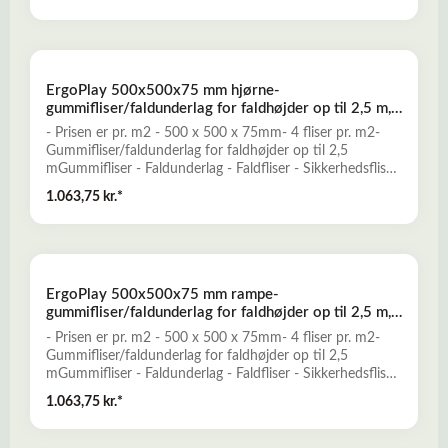
traditionelle faldunderlag, og er konstrueret til at yde
optimal falddæmpning og skridsikkerhed for opnåelse af
et sikkert legeunderlag. ErgoPlay er en nemt installeret og
prisbillig løsning, der kun kræver minimal vedligeholdelse.-
Falddæmpende og elastisk- Skridsikkert og slidstærkt-
ErgoPlay 500x500x75 mm hjørne-
Miljøvenligt og ugiftigt- Mange forskellige dekorative
gummifliser/faldunderlag for faldhøjder op til 2,5 m,
farver- Vanddrænende - permeabelt- Lav brandbarhedLæs
basic kvalitet, sort
mere her om ErgoPlay gummifliser - faldunderlag
- Prisen er pr. m2 - 500 x 500 x 75mm- 4 fliser pr. m2-
Gummifliser/faldunderlag for faldhøjder op til 2,5
mGummifliser - Faldunderlag - Faldfliser - Sikkerhedsfliser
- FaldgummiErgoPlay gummifliser er et godt alternativ til
1.063,75 kr.*
traditionelle faldunderlag, og er konstrueret til at yde
optimal falddæmpning og skridsikkerhed for opnåelse af
et sikkert legeunderlag. ErgoPlay er en nemt installeret og
prisbillig løsning, der kun kræver minimal vedligeholdelse.-
Falddæmpende og elastisk- Skridsikkert og slidstærkt-
ErgoPlay 500x500x75 mm rampe-
Miljøvenligt og ugiftigt- Mange forskellige dekorative
gummifliser/faldunderlag for faldhøjder op til 2,5 m,
farver- Vanddrænende - permeabelt- Lav brandbarhedLæs
basic kvalitet, rød
mere her om ErgoPlay gummifliser - faldunderlag
- Prisen er pr. m2 - 500 x 500 x 75mm- 4 fliser pr. m2-
Gummifliser/faldunderlag for faldhøjder op til 2,5
mGummifliser - Faldunderlag - Faldfliser - Sikkerhedsfliser
- FaldgummiErgoPlay gummifliser er et godt alternativ til
1.063,75 kr.*
traditionelle faldunderlag, og er konstrueret til at yde
optimal falddæmpning og skridsikkerhed for opnåelse af
et sikkert legeunderlag. ErgoPlay er en nemt installeret og