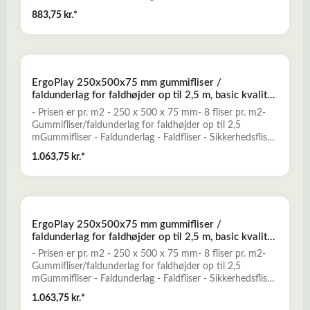
- FaldgummiErgoPlay gummifliser er et godt alternativ til
883,75 kr.*
traditionelle faldunderlag, og er konstrueret til at yde
optimal falddæmpning og skridsikkerhed for opnåelse af
et sikkert legeunderlag. ErgoPlay er en nemt installeret og
prisbillig løsning, der kun kræver minimal vedligeholdelse.-
Falddæmpende og elastisk- Skridsikkert og slidstærkt-
ErgoPlay 250x500x75 mm gummifliser /
Miljøvenligt og ugiftigt- Mange forskellige dekorative
faldunderlag for faldhøjder op til 2,5 m, basic kvalitet,
farver- Vanddrænende - permeabelt- Lav brandbarhedLæs
rød
mere her om ErgoPlay gummifliser - faldunderlag
- Prisen er pr. m2 - 250 x 500 x 75 mm- 8 fliser pr. m2-
Gummifliser/faldunderlag for faldhøjder op til 2,5
mGummifliser - Faldunderlag - Faldfliser - Sikkerhedsfliser
- FaldgummiErgoPlay gummifliser er et godt alternativ til
1.063,75 kr.*
traditionelle faldunderlag, og er konstrueret til at yde
optimal falddæmpning og skridsikkerhed for opnåelse af
et sikkert legeunderlag. ErgoPlay er en nemt installeret og
prisbillig løsning, der kun kræver minimal vedligeholdelse.-
Falddæmpende og elastisk- Skridsikkert og slidstærkt-
ErgoPlay 250x500x75 mm gummifliser /
Miljøvenligt og ugiftigt- Mange forskellige dekorative
faldunderlag for faldhøjder op til 2,5 m, basic kvalitet,
farver- Vanddrænende - permeabelt- Lav brandbarhedLæs
sort
mere her om ErgoPlay gummifliser - faldunderlag
- Prisen er pr. m2 - 250 x 500 x 75 mm- 8 fliser pr. m2-
Gummifliser/faldunderlag for faldhøjder op til 2,5
mGummifliser - Faldunderlag - Faldfliser - Sikkerhedsfliser
- FaldgummiErgoPlay gummifliser er et godt alternativ til
1.063,75 kr.*
traditionelle faldunderlag, og er konstrueret til at yde