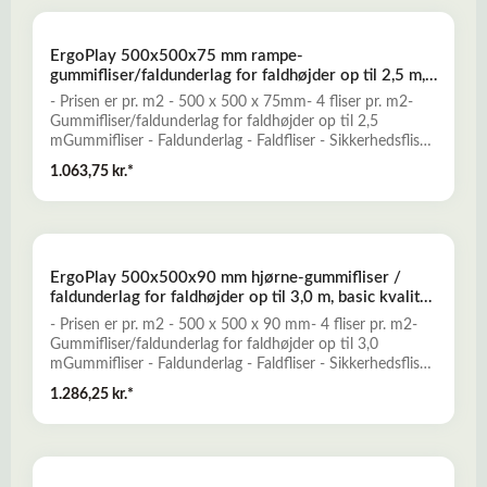
prisbillig løsning, der kun kræver minimal vedligeholdelse.-
Falddæmpende og elastisk- Skridsikkert og slidstærkt-
ErgoPlay 500x500x75 mm rampe-
Miljøvenligt og ugiftigt- Mange forskellige dekorative
gummifliser/faldunderlag for faldhøjder op til 2,5 m,
farver- Vanddrænende - permeabelt- Lav brandbarhedLæs
basic kvalitet, sort
mere her om ErgoPlay gummifliser - faldunderlag
- Prisen er pr. m2 - 500 x 500 x 75mm- 4 fliser pr. m2-
Gummifliser/faldunderlag for faldhøjder op til 2,5
mGummifliser - Faldunderlag - Faldfliser - Sikkerhedsfliser
- FaldgummiErgoPlay gummifliser er et godt alternativ til
1.063,75 kr.*
traditionelle faldunderlag, og er konstrueret til at yde
optimal falddæmpning og skridsikkerhed for opnåelse af
et sikkert legeunderlag. ErgoPlay er en nemt installeret og
prisbillig løsning, der kun kræver minimal vedligeholdelse.-
Falddæmpende og elastisk- Skridsikkert og slidstærkt-
ErgoPlay 500x500x90 mm hjørne-gummifliser /
Miljøvenligt og ugiftigt- Mange forskellige dekorative
faldunderlag for faldhøjder op til 3,0 m, basic kvalitet,
farver- Vanddrænende - permeabelt- Lav brandbarhedLæs
rød
mere her om ErgoPlay gummifliser - faldunderlag
- Prisen er pr. m2 - 500 x 500 x 90 mm- 4 fliser pr. m2-
Gummifliser/faldunderlag for faldhøjder op til 3,0
mGummifliser - Faldunderlag - Faldfliser - Sikkerhedsfliser
- FaldgummiErgoPlay gummifliser er et godt alternativ til
1.286,25 kr.*
traditionelle faldunderlag, og er konstrueret til at yde
optimal falddæmpning og skridsikkerhed for opnåelse af
et sikkert legeunderlag. ErgoPlay er en nemt installeret og
prisbillig løsning, der kun kræver minimal vedligeholdelse.-
Falddæmpende og elastisk- Skridsikkert og slidstærkt-