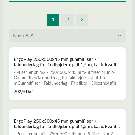
1
2
ErgoPlay 250x500x45 mm gummifliser /
faldunderlag for faldhøjder op til 1,5 m, basic kvalitet,
rød
- Prisen er pr. m2 - 250x 500 x 45 mm- 8 fliser pr. m2-
Gummifliser/faldunderlag for faldhøjder op til 1,5
mGummifliser - Faldunderlag - Faldfliser - Sikkerhedsfliser
- FaldgummiErgoPlay gummifliser er et godt alternativ til
702,50 kr.*
traditionelle faldunderlag, og er konstrueret til at yde
optimal falddæmpning og skridsikkerhed for opnåelse af
et sikkert legeunderlag. ErgoPlay er en nemt installeret og
prisbillig løsning, der kun kræver minimal vedligeholdelse.-
Falddæmpende og elastisk- Skridsikkert og slidstærkt-
ErgoPlay 250x500x45 mm gummifliser /
Miljøvenligt og ugiftigt- Mange forskellige dekorative
faldunderlag for faldhøjder op til 1,5 m, basic kvalitet,
farver- Vanddrænende - permeabelt- Lav brandbarhedLæs
sort
mere her om ErgoPlay gummifliser - faldunderlag
- Prisen er pr. m2 - 250x 500 x 45 mm- 8 fliser pr. m2-