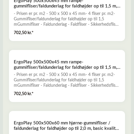
ErgoPlay 500x500x45 mm rampe-
Miljøvenligt og ugiftigt- Mange forskellige dekorative
gummifliser/faldunderlag for faldhøjder op til 1,5 m,
farver- Vanddrænende - permeabelt- Lav brandbarhedLæs
basic kvalitet, rød
mere her om ErgoPlay gummifliser - faldunderlag
- Prisen er pr. m2 - 500 x 500 x 45 mm- 4 fliser pr. m2-
Gummifliser/faldunderlag for faldhøjder op til 1,5
mGummifliser - Faldunderlag - Faldfliser - Sikkerhedsfliser
- FaldgummiErgoPlay gummifliser er et godt alternativ til
702,50 kr.*
traditionelle faldunderlag, og er konstrueret til at yde
optimal falddæmpning og skridsikkerhed for opnåelse af
et sikkert legeunderlag. ErgoPlay er en nemt installeret og
prisbillig løsning, der kun kræver minimal vedligeholdelse.-
Falddæmpende og elastisk- Skridsikkert og slidstærkt-
ErgoPlay 500x500x45 mm rampe-
Miljøvenligt og ugiftigt- Mange forskellige dekorative
gummifliser/faldunderlag for faldhøjder op til 1,5 m,
farver- Vanddrænende - permeabelt- Lav brandbarhedLæs
basic kvalitet, sort
mere her om ErgoPlay gummifliser - faldunderlag
- Prisen er pr. m2 - 500 x 500 x 45 mm- 4 fliser pr. m2-
Gummifliser/faldunderlag for faldhøjder op til 1,5
mGummifliser - Faldunderlag - Faldfliser - Sikkerhedsfliser
- FaldgummiErgoPlay gummifliser er et godt alternativ til
702,50 kr.*
traditionelle faldunderlag, og er konstrueret til at yde
optimal falddæmpning og skridsikkerhed for opnåelse af
et sikkert legeunderlag. ErgoPlay er en nemt installeret og
prisbillig løsning, der kun kræver minimal vedligeholdelse.-
Falddæmpende og elastisk- Skridsikkert og slidstærkt-
ErgoPlay 500x500x60 mm hjørne-gummifliser /
Miljøvenligt og ugiftigt- Mange forskellige dekorative
faldunderlag for faldhøjder op til 2,0 m, basic kvalitet,
farver- Vanddrænende - permeabelt- Lav brandbarhedLæs
rød