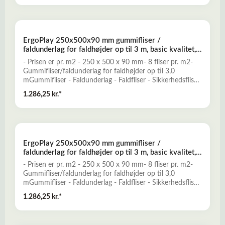
optimal falddæmpning og skridsikkerhed for opnåelse af
et sikkert legeunderlag. ErgoPlay er en nemt installeret og
prisbillig løsning, der kun kræver minimal vedligeholdelse.-
Falddæmpende og elastisk- Skridsikkert og slidstærkt-
ErgoPlay 250x500x90 mm gummifliser /
Miljøvenligt og ugiftigt- Mange forskellige dekorative
faldunderlag for faldhøjder op til 3 m, basic kvalitet,
farver- Vanddrænende - permeabelt- Lav brandbarhedLæs
rød
mere her om ErgoPlay gummifliser - faldunderlag
- Prisen er pr. m2 - 250 x 500 x 90 mm- 8 fliser pr. m2-
Gummifliser/faldunderlag for faldhøjder op til 3,0
mGummifliser - Faldunderlag - Faldfliser - Sikkerhedsfliser
- FaldgummiErgoPlay gummifliser er et godt alternativ til
1.286,25 kr.*
traditionelle faldunderlag, og er konstrueret til at yde
optimal falddæmpning og skridsikkerhed for opnåelse af
et sikkert legeunderlag. ErgoPlay er en nemt installeret og
prisbillig løsning, der kun kræver minimal vedligeholdelse.-
Falddæmpende og elastisk- Skridsikkert og slidstærkt-
ErgoPlay 250x500x90 mm gummifliser /
Miljøvenligt og ugiftigt- Mange forskellige dekorative
faldunderlag for faldhøjder op til 3 m, basic kvalitet,
farver- Vanddrænende - permeabelt- Lav brandbarhedLæs
sort
mere her om ErgoPlay gummifliser - faldunderlag
- Prisen er pr. m2 - 250 x 500 x 90 mm- 8 fliser pr. m2-
Gummifliser/faldunderlag for faldhøjder op til 3,0
mGummifliser - Faldunderlag - Faldfliser - Sikkerhedsfliser
- FaldgummiErgoPlay gummifliser er et godt alternativ til
1.286,25 kr.*
traditionelle faldunderlag, og er konstrueret til at yde
optimal falddæmpning og skridsikkerhed for opnåelse af
et sikkert legeunderlag. ErgoPlay er en nemt installeret og