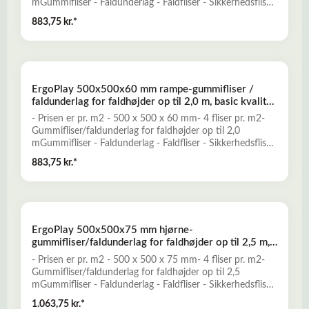
mGummifliser - Faldunderlag - Faldfliser - Sikkerhedsfliser
- FaldgummiErgoPlay gummifliser er et godt alternativ til
883,75 kr.*
traditionelle faldunderlag, og er konstrueret til at yde
optimal falddæmpning og skridsikkerhed for opnåelse af
et sikkert legeunderlag. ErgoPlay er en nemt installeret og
prisbillig løsning, der kun kræver minimal vedligeholdelse.-
Falddæmpende og elastisk- Skridsikkert og slidstærkt-
ErgoPlay 500x500x60 mm rampe-gummifliser /
Miljøvenligt og ugiftigt- Mange forskellige dekorative
faldunderlag for faldhøjder op til 2,0 m, basic kvalitet,
farver- Vanddrænende - permeabelt- Lav brandbarhedLæs
sort
mere her om ErgoPlay gummifliser - faldunderlag
- Prisen er pr. m2 - 500 x 500 x 60 mm- 4 fliser pr. m2-
Gummifliser/faldunderlag for faldhøjder op til 2,0
mGummifliser - Faldunderlag - Faldfliser - Sikkerhedsfliser
- FaldgummiErgoPlay gummifliser er et godt alternativ til
883,75 kr.*
traditionelle faldunderlag, og er konstrueret til at yde
optimal falddæmpning og skridsikkerhed for opnåelse af
et sikkert legeunderlag. ErgoPlay er en nemt installeret og
prisbillig løsning, der kun kræver minimal vedligeholdelse.-
Falddæmpende og elastisk- Skridsikkert og slidstærkt-
ErgoPlay 500x500x75 mm hjørne-
Miljøvenligt og ugiftigt- Mange forskellige dekorative
gummifliser/faldunderlag for faldhøjder op til 2,5 m,
farver- Vanddrænende - permeabelt- Lav brandbarhedLæs
basic kvalitet, rød
mere her om ErgoPlay gummifliser - faldunderlag
- Prisen er pr. m2 - 500 x 500 x 75 mm- 4 fliser pr. m2-
Gummifliser/faldunderlag for faldhøjder op til 2,5
mGummifliser - Faldunderlag - Faldfliser - Sikkerhedsfliser
- FaldgummiErgoPlay gummifliser er et godt alternativ til
1.063,75 kr.*