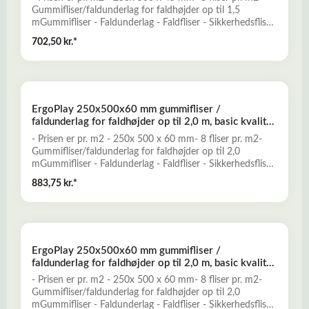
Gummifliser/faldunderlag for faldhøjder op til 1,5
mGummifliser - Faldunderlag - Faldfliser - Sikkerhedsfliser
- FaldgummiErgoPlay gummifliser er et godt alternativ til
702,50 kr.*
traditionelle faldunderlag, og er konstrueret til at yde
optimal falddæmpning og skridsikkerhed for opnåelse af
et sikkert legeunderlag. ErgoPlay er en nemt installeret og
prisbillig løsning, der kun kræver minimal vedligeholdelse.-
Falddæmpende og elastisk- Skridsikkert og slidstærkt-
ErgoPlay 250x500x60 mm gummifliser /
Miljøvenligt og ugiftigt- Mange forskellige dekorative
faldunderlag for faldhøjder op til 2,0 m, basic kvalitet,
farver- Vanddrænende - permeabelt- Lav brandbarhedLæs
rød
mere her om ErgoPlay gummifliser - faldunderlag
- Prisen er pr. m2 - 250x 500 x 60 mm- 8 fliser pr. m2-
Gummifliser/faldunderlag for faldhøjder op til 2,0
mGummifliser - Faldunderlag - Faldfliser - Sikkerhedsfliser
- FaldgummiErgoPlay gummifliser er et godt alternativ til
883,75 kr.*
traditionelle faldunderlag, og er konstrueret til at yde
optimal falddæmpning og skridsikkerhed for opnåelse af
et sikkert legeunderlag. ErgoPlay er en nemt installeret og
prisbillig løsning, der kun kræver minimal vedligeholdelse.-
Falddæmpende og elastisk- Skridsikkert og slidstærkt-
ErgoPlay 250x500x60 mm gummifliser /
Miljøvenligt og ugiftigt- Mange forskellige dekorative
faldunderlag for faldhøjder op til 2,0 m, basic kvalitet,
farver- Vanddrænende - permeabelt- Lav brandbarhedLæs
sort
mere her om ErgoPlay gummifliser - faldunderlag
- Prisen er pr. m2 - 250x 500 x 60 mm- 8 fliser pr. m2-
Gummifliser/faldunderlag for faldhøjder op til 2,0
mGummifliser - Faldunderlag - Faldfliser - Sikkerhedsfliser