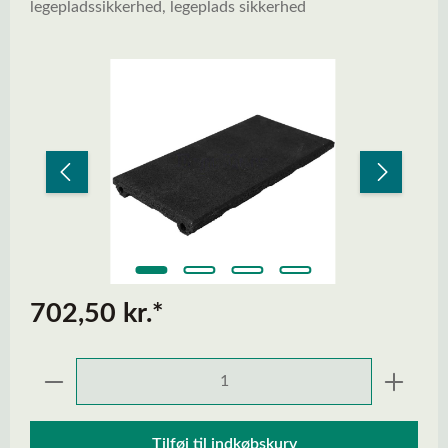
legepladssikkerhed, legeplads sikkerhed
Spring over billedgalleri
702,50 kr.*
Produktmængde: Indtast den ønskede mængd
Tilføj til indkøbskurv