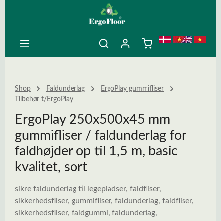
ovedindhold
Shop
Faldunderlag
ErgoPlay gummifliser
Tilbehør t/ErgoPlay
ErgoPlay 250x500x45 mm
gummifliser / faldunderlag for
faldhøjder op til 1,5 m, basic
kvalitet, sort
sikre faldunderlag til legepladser, faldfliser,
sikkerhedsfliser, gummifliser, faldunderlag, faldfliser,
sikkerhedsfliser, faldgummi, faldunderlag,